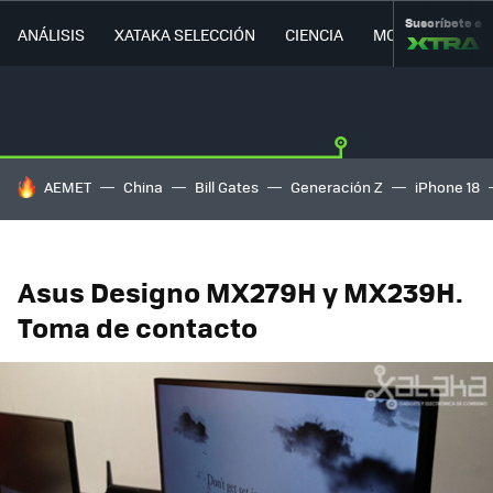
Suscríbete a
ANÁLISIS
XATAKA SELECCIÓN
CIENCIA
MOVILIDAD
HOY SE HABLA DE
AEMET
China
Bill Gates
Generación Z
iPhone 18
Asus Designo MX279H y MX239H.
Toma de contacto