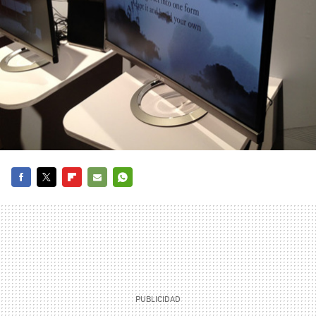
FACEBOOK
TWITTER
FLIPBOARD
E-
WHATSAPP
MAIL