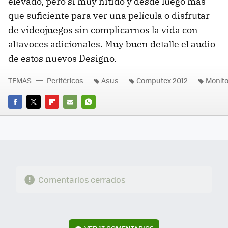
elevado, pero sí muy nítido y desde luego más
que suficiente para ver una película o disfrutar
de videojuegos sin complicarnos la vida con
altavoces adicionales. Muy buen detalle el audio
de estos nuevos Designo.
TEMAS
Periféricos
Asus
Computex 2012
Monito
FACEBOOK
TWITTER
FLIPBOARD
E-
WHATSAPP
MAIL
Comentarios cerrados