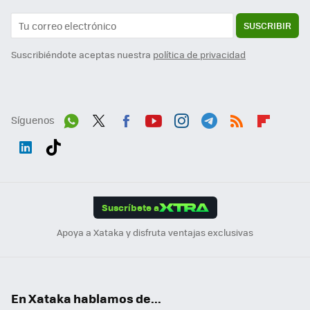
SUSCRIBIR
Suscribiéndote aceptas nuestra
política de privacidad
Síguenos
Wh
Twit
Fac
You
Inst
Tele
RSS
Flip
ats
ter
ebo
tub
agr
gra
boa
Link
Tikt
App
ok
e
am
m
rd
edI
ok
Suscríbete a
n
Apoya a Xataka y disfruta ventajas exclusivas
En Xataka hablamos de...