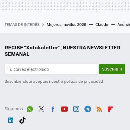
TEMAS DE INTERÉS
Mejores moviles 2026
Claude
Androi
RECIBE "Xatakaletter", NUESTRA NEWSLETTER
SEMANAL
SUSCRIBIR
Suscribiéndote aceptas nuestra
política de privacidad
Síguenos
Wh
Twit
Fac
You
Inst
Tele
RSS
Flip
ats
ter
ebo
tub
agr
gra
boa
Link
Tikt