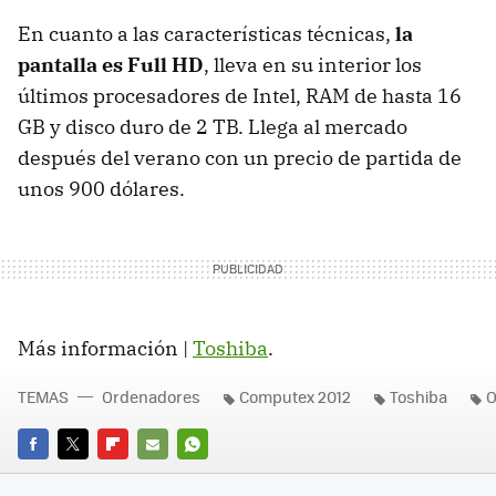
En cuanto a las características técnicas,
la
pantalla es Full HD
, lleva en su interior los
últimos procesadores de Intel,
RAM
de hasta 16
GB y disco duro de 2 TB. Llega al mercado
después del verano con un precio de partida de
unos 900 dólares.
Más información |
Toshiba
.
TEMAS
Ordenadores
Computex 2012
Toshiba
O
FACEBOOK
TWITTER
FLIPBOARD
E-
WHATSAPP