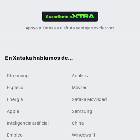
App
ok
e
am
m
rd
edI
ok
Suscríbete a
n
Apoya a Xataka y disfruta ventajas exclusivas
En Xataka hablamos de...
Streaming
Análisis
Espacio
Móviles
Energía
Xataka Movilidad
Apple
Samsung
Inteligencia artificial
China
Empleo
Windows 11