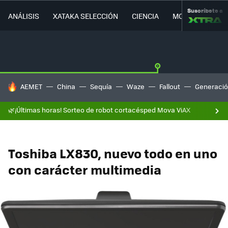
Suscríbete a
ANÁLISIS
XATAKA SELECCIÓN
CIENCIA
MOVILIDAD
HOY SE HABLA DE
AEMET
China
Sequía
Waze
Fallout
Generació
🌿¡Últimas horas! Sorteo de robot cortacésped Mova ViAX
Toshiba LX830, nuevo todo en uno
con carácter multimedia