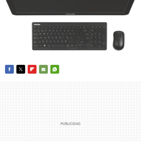
FACEBOOK
TWITTER
FLIPBOARD
E-
WHATSAPP
MAIL