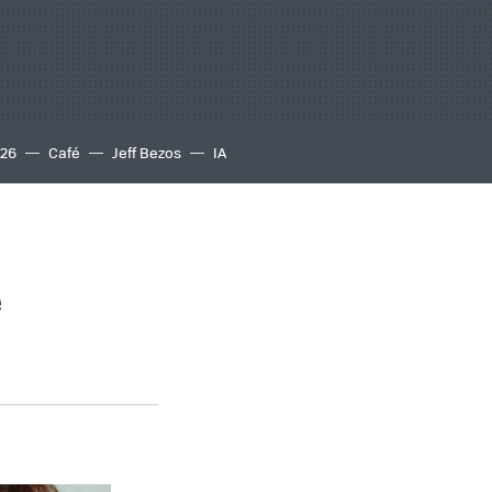
S26
Café
Jeff Bezos
IA
e