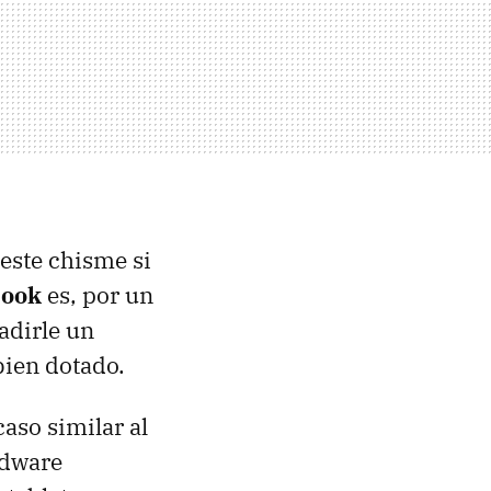
este chisme si
Book
es, por un
ñadirle un
bien dotado.
aso similar al
rdware