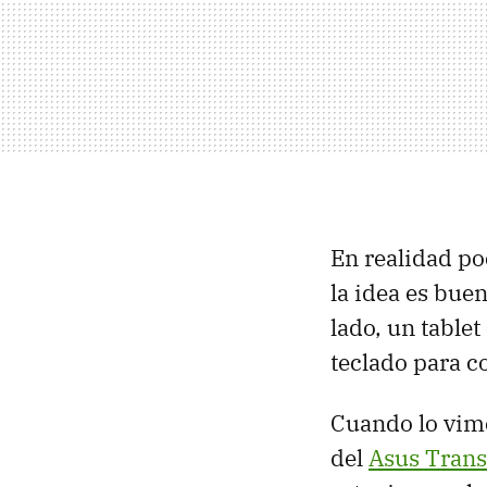
En realidad po
la idea es buen
lado, un table
teclado para c
Cuando lo vimo
del
Asus Tran