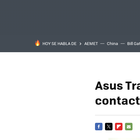
HOY SE HABLA DE
AEMET
China
Bill Ga
Asus Tr
contac
FACEBOOK
TWITTER
FLIPBOARD
E-