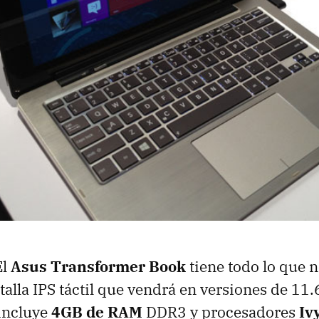
El
Asus Transformer Book
tiene todo lo que n
talla
IPS
táctil que vendrá en versiones de 11.
incluye
4GB de
RAM
DDR3 y procesadores
Iv