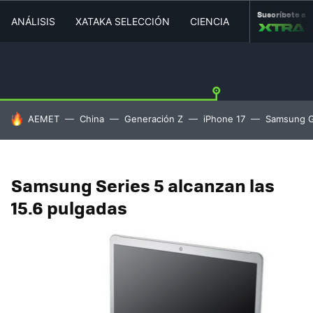
Suscríbete a
ANÁLISIS
XATAKA SELECCIÓN
CIENCIA
MOVILIDAD
HOY SE HABLA DE
AEMET
China
Generación Z
iPhone 17
Samsung G
Samsung Series 5 alcanzan las
15.6 pulgadas