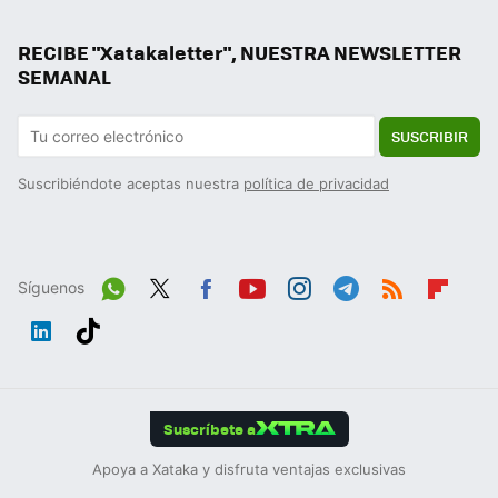
RECIBE "Xatakaletter", NUESTRA NEWSLETTER
SEMANAL
SUSCRIBIR
Suscribiéndote aceptas nuestra
política de privacidad
Síguenos
Wh
Twit
Fac
You
Inst
Tele
RSS
Flip
ats
ter
ebo
tub
agr
gra
boa
Link
Tikt
App
ok
e
am
m
rd
edIn
ok
Suscríbete a
Apoya a Xataka y disfruta ventajas exclusivas