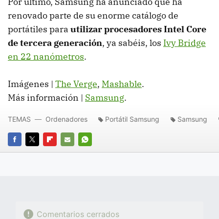
Por último, Samsung ha anunciado que ha
renovado parte de su enorme catálogo de
portátiles para
utilizar procesadores Intel Core
de tercera generación
, ya sabéis, los
Ivy Bridge
en 22 nanómetros
.
Imágenes |
The Verge
,
Mashable
.
Más información |
Samsung
.
TEMAS
Ordenadores
Portátil Samsung
Samsung
FACEBOOK
TWITTER
FLIPBOARD
E-
WHATSAPP
MAIL
Comentarios cerrados