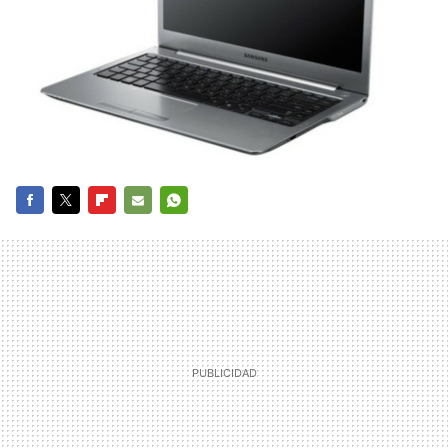
FACEBOOK
TWITTER
FLIPBOARD
E-
WHATSAPP
MAIL