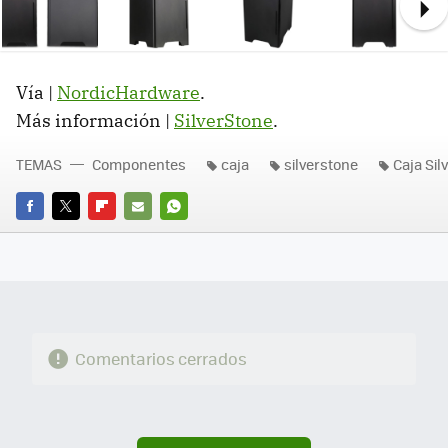
Ne
Vía |
NordicHardware
.
Más información |
SilverStone
.
TEMAS
Componentes
caja
silverstone
Caja Sil
FACEBOOK
TWITTER
FLIPBOARD
E-
WHATSAPP
MAIL
Comentarios cerrados