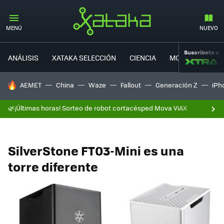
MENÚ
NUEVO
Suscríbete a
ANÁLISIS
XATAKA SELECCIÓN
CIENCIA
MOVILIDAD
HOY SE HABLA DE
AEMET
China
Waze
Fallout
Generación Z
iPh
🌿¡Últimas horas! Sorteo de robot cortacésped Mova ViAX
SilverStone FT03-Mini es una
torre diferente