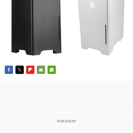
FACEBOOK
TWITTER
FLIPBOARD
E-
WHATSAPP
MAIL