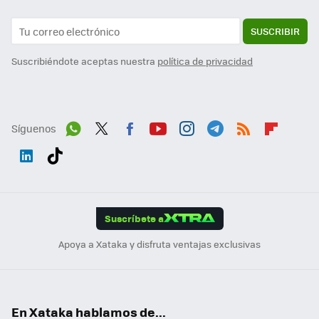
SUSCRIBIR
Suscribiéndote aceptas nuestra
política de privacidad
Síguenos
Wh
Twit
Fac
You
Inst
Tele
RSS
Flip
ats
ter
ebo
tub
agr
gra
boa
Link
Tikt
App
ok
e
am
m
rd
edI
ok
Suscríbete a
n
Apoya a Xataka y disfruta ventajas exclusivas
En Xataka hablamos de...