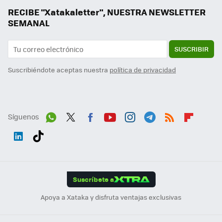
RECIBE "Xatakaletter", NUESTRA NEWSLETTER
SEMANAL
SUSCRIBIR
Suscribiéndote aceptas nuestra
política de privacidad
Síguenos
Wh
Twit
Fac
You
Inst
Tele
RSS
Flip
ats
ter
ebo
tub
agr
gra
boa
Link
Tikt
App
ok
e
am
m
rd
edI
ok
Suscríbete a
n
Apoya a Xataka y disfruta ventajas exclusivas