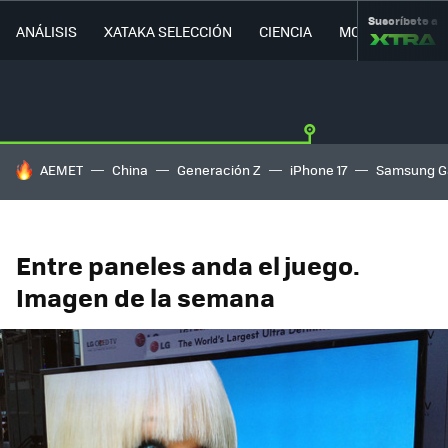
Suscríbete a
ANÁLISIS
XATAKA SELECCIÓN
CIENCIA
MOVILIDAD
HOY SE HABLA DE
AEMET
China
Generación Z
iPhone 17
Samsung G
Entre paneles anda el juego.
Imagen de la semana