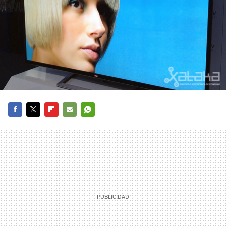
FACEBOOK
TWITTER
FLIPBOARD
E-
WHATSAPP
MAIL