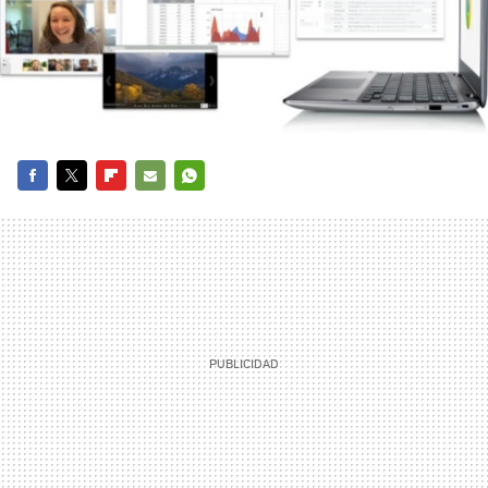
FACEBOOK
TWITTER
FLIPBOARD
E-
WHATSAPP
MAIL