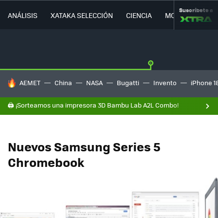
Suscríbete a
ANÁLISIS
XATAKA SELECCIÓN
CIENCIA
MOVILIDAD
HOY SE HABLA DE
AEMET
China
NASA
Bugatti
Invento
iPhone 1
🖨️ ¡Sorteamos una impresora 3D Bambu Lab A2L Combo!
Nuevos Samsung Series 5
Chromebook