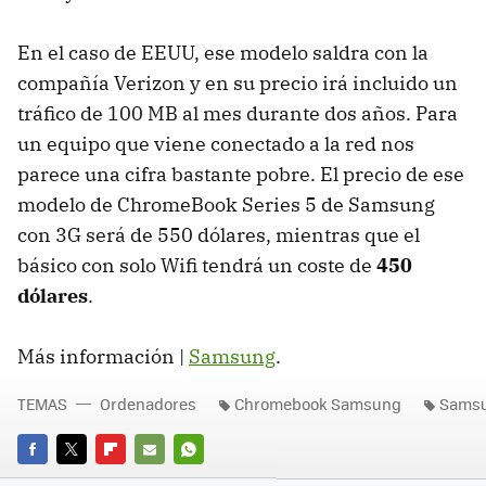
En el caso de
EEUU
, ese modelo saldra con la
compañía Verizon y en su precio irá incluido un
tráfico de 100 MB al mes durante dos años. Para
un equipo que viene conectado a la red nos
parece una cifra bastante pobre. El precio de ese
modelo de ChromeBook Series 5 de Samsung
con 3G será de 550 dólares, mientras que el
básico con solo Wifi tendrá un coste de
450
dólares
.
Más información |
Samsung
.
TEMAS
Ordenadores
Chromebook Samsung
Sams
FACEBOOK
TWITTER
FLIPBOARD
E-
WHATSAPP