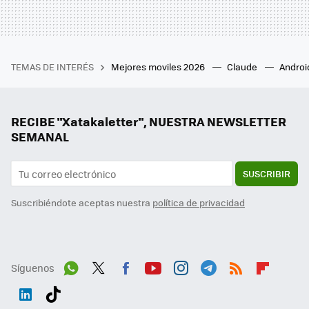
TEMAS DE INTERÉS
Mejores moviles 2026
Claude
Androi
RECIBE "Xatakaletter", NUESTRA NEWSLETTER
SEMANAL
SUSCRIBIR
Suscribiéndote aceptas nuestra
política de privacidad
Síguenos
Wh
Twit
Fac
You
Inst
Tele
RSS
Flip