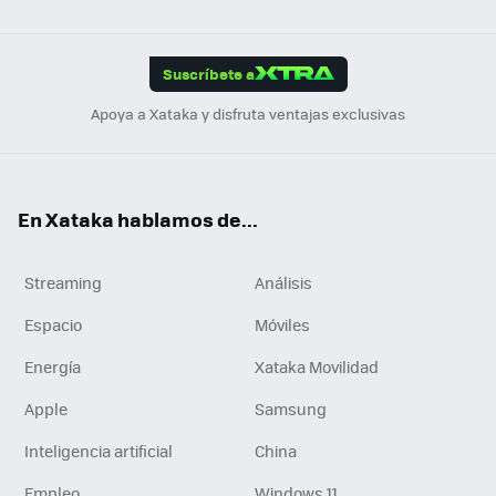
ats
ter
ebo
tub
agr
gra
boa
Link
Tikt
App
ok
e
am
m
rd
edI
ok
Suscríbete a
n
Apoya a Xataka y disfruta ventajas exclusivas
En Xataka hablamos de...
Streaming
Análisis
Espacio
Móviles
Energía
Xataka Movilidad
Apple
Samsung
Inteligencia artificial
China
Empleo
Windows 11