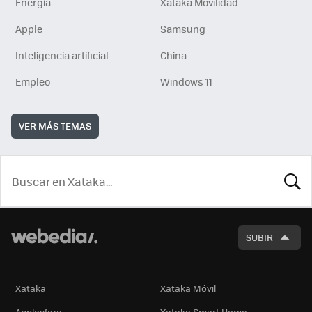
Energía
Xataka Movilidad
Apple
Samsung
Inteligencia artificial
China
Empleo
Windows 11
VER MÁS TEMAS
BUSCA
SUBIR
Xataka
Xataka Móvil
Applesfera
Xataka Smart Home