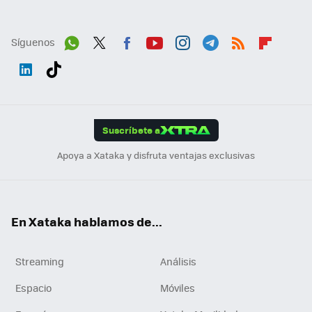
Síguenos
Wh
Twit
Fac
You
Inst
Tele
RSS
Flip
ats
ter
ebo
tub
agr
gra
boa
Link
Tikt
App
ok
e
am
m
rd
edI
ok
Suscríbete a
n
Apoya a Xataka y disfruta ventajas exclusivas
En Xataka hablamos de...
Streaming
Análisis
Espacio
Móviles