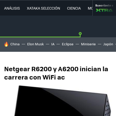
Suscríbete a
ANÁLISIS
XATAKA SELECCIÓN
CIENCIA
MOVILIDAD
HOY SE HABLA DE
China
Elon Musk
IA
Eclipse
Miniserie
Japón
Netgear R6200 y A6200 inician la
carrera con WiFi ac