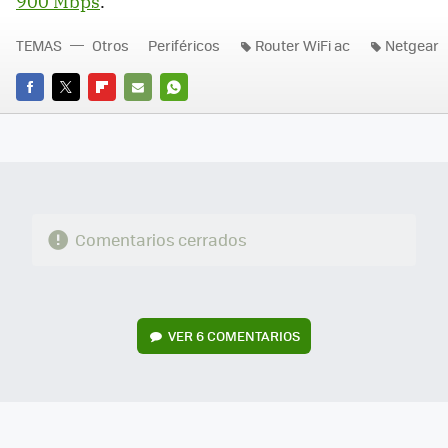
900 Mbps
.
TEMAS
Otros
Periféricos
Router WiFi ac
Netgear
FACEBOOK
TWITTER
FLIPBOARD
E-
WHATSAPP
MAIL
Comentarios cerrados
VER
6 COMENTARIOS