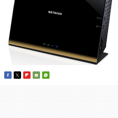
FACEBOOK
TWITTER
FLIPBOARD
E-
WHATSAPP
MAIL