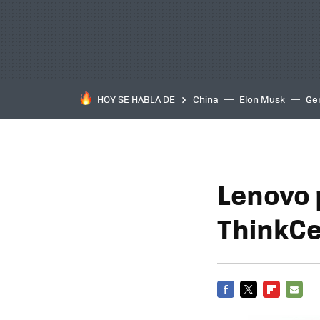
HOY SE HABLA DE
China
Elon Musk
Ge
Lenovo 
ThinkCe
FACEBOOK
TWITTER
FLIPBOARD
E-