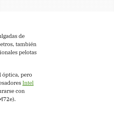
ulgadas de
metros, también
ionales pelotas
d óptica, pero
cesadores
Intel
urarse con
M72e).