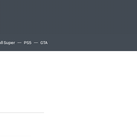
ll Super
PS5
GTA