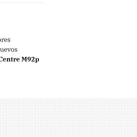
ores
nuevos
Centre M92p