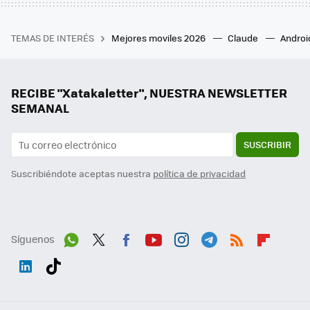
TEMAS DE INTERÉS
Mejores moviles 2026
Claude
Androi
RECIBE "Xatakaletter", NUESTRA NEWSLETTER
SEMANAL
SUSCRIBIR
Suscribiéndote aceptas nuestra
política de privacidad
Síguenos
Wh
Twit
Fac
You
Inst
Tele
RSS
Flip
ats
ter
ebo
tub
agr
gra
boa
Link
Tikt
App
ok
e
am
m
rd
edI
ok