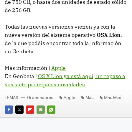
de 750 GB, o hasta dos unidades de estado sólido
de 256 GB.
Todas las nuevas versiones vienen ya con la
nueva versión del sistema operativo
OSX
Lion
,
de la que podéis encontrar toda la información
en Genbeta.
Más información |
Apple
En Genbeta |
OS X Lion ya está aquí, un repaso a
sus siete principales novedades
TEMAS
Ordenadores
Apple
Mac
Mac Mini
FACEBOOK
TWITTER
FLIPBOARD
E-
WHATSAPP
MAIL