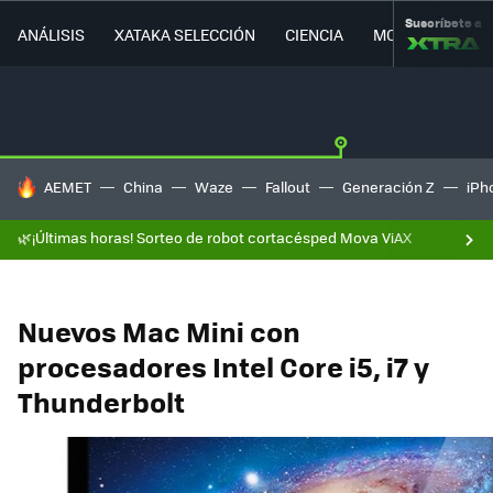
Suscríbete a
ANÁLISIS
XATAKA SELECCIÓN
CIENCIA
MOVILIDAD
HOY SE HABLA DE
AEMET
China
Waze
Fallout
Generación Z
iPh
🌿¡Últimas horas! Sorteo de robot cortacésped Mova ViAX
Nuevos Mac Mini con
procesadores Intel Core i5, i7 y
Thunderbolt