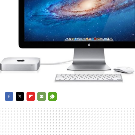
FACEBOOK
TWITTER
FLIPBOARD
E-
WHATSAPP
MAIL