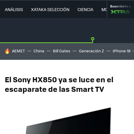
Suscríbete a
ANÁLISIS
XATAKA SELECCIÓN
CIENCIA
MOVILIDAD
HOY SE HABLA DE
AEMET
China
Bill Gates
Generación Z
iPhone 18
El Sony HX850 ya se luce en el
escaparate de las Smart TV