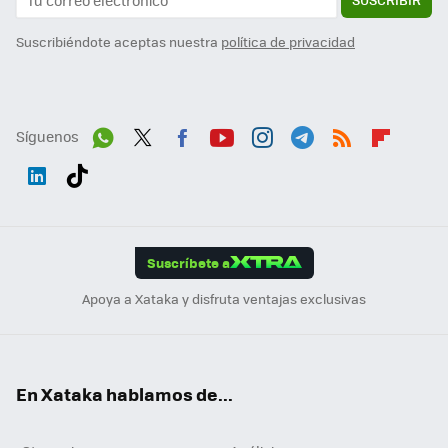
Suscribiéndote aceptas nuestra
política de privacidad
Síguenos
Wh
Twit
Fac
You
Inst
Tele
RSS
Flip
ats
ter
ebo
tub
agr
gra
boa
Link
Tikt
App
ok
e
am
m
rd
edI
ok
Suscríbete a
n
Apoya a Xataka y disfruta ventajas exclusivas
En Xataka hablamos de...