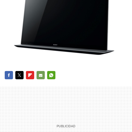
FACEBOOK
TWITTER
FLIPBOARD
E-
WHATSAPP
MAIL