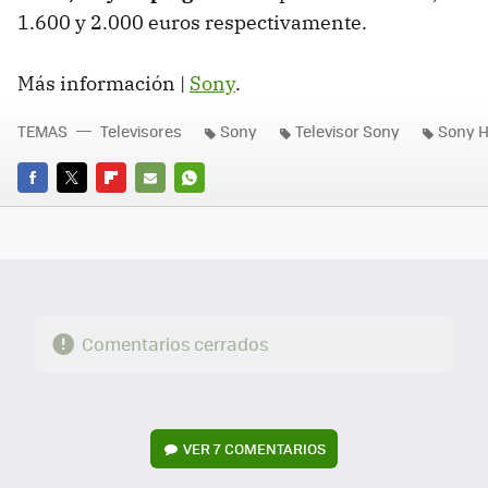
1.600 y 2.000 euros respectivamente.
Más información |
Sony
.
TEMAS
Televisores
Sony
Televisor Sony
Sony 
FACEBOOK
TWITTER
FLIPBOARD
E-
WHATSAPP
MAIL
Comentarios cerrados
VER
7 COMENTARIOS