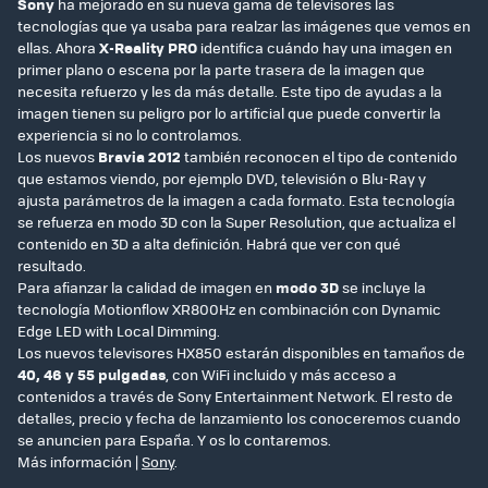
Sony
ha mejorado en su nueva gama de televisores las
tecnologías que ya usaba para realzar las imágenes que vemos en
ellas. Ahora
X-Reality PRO
identifica cuándo hay una imagen en
primer plano o escena por la parte trasera de la imagen que
necesita refuerzo y les da más detalle. Este tipo de ayudas a la
imagen tienen su peligro por lo artificial que puede convertir la
experiencia si no lo controlamos.
Los nuevos
Bravia 2012
también reconocen el tipo de contenido
que estamos viendo, por ejemplo DVD, televisión o Blu-Ray y
ajusta parámetros de la imagen a cada formato. Esta tecnología
se refuerza en modo 3D con la Super Resolution, que actualiza el
contenido en 3D a alta definición. Habrá que ver con qué
resultado.
Para afianzar la calidad de imagen en
modo 3D
se incluye la
tecnología Motionflow XR800Hz en combinación con Dynamic
Edge LED with Local Dimming.
Los nuevos televisores HX850 estarán disponibles en tamaños de
40, 46 y 55 pulgadas
, con WiFi incluido y más acceso a
contenidos a través de Sony Entertainment Network. El resto de
detalles, precio y fecha de lanzamiento los conoceremos cuando
se anuncien para España. Y os lo contaremos.
Más información |
Sony
.