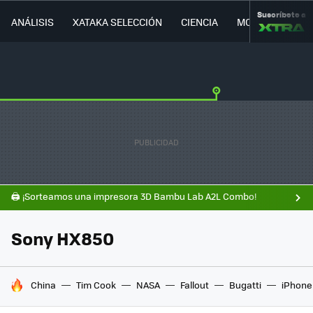
Suscríbete a
ANÁLISIS
XATAKA SELECCIÓN
CIENCIA
MOVILIDAD
🖨️ ¡Sorteamos una impresora 3D Bambu Lab A2L Combo!
Sony HX850
HOY SE HABLA DE
China
Tim Cook
NASA
Fallout
Bugatti
iPhone 