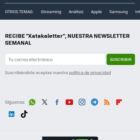
OTROS TEMAS:
Streaming
Análisis
Apple
Samsung
In
RECIBE "Xatakaletter", NUESTRA NEWSLETTER
SEMANAL
SUSCRIBIR
Suscribiéndote aceptas nuestra
política de privacidad
Síguenos
Wh
Twit
Fac
You
Inst
Tele
RSS
Flip
ats
ter
ebo
tub
agr
gra
boa
Link
Tikt
App
ok
e
am
m
rd
edI
ok