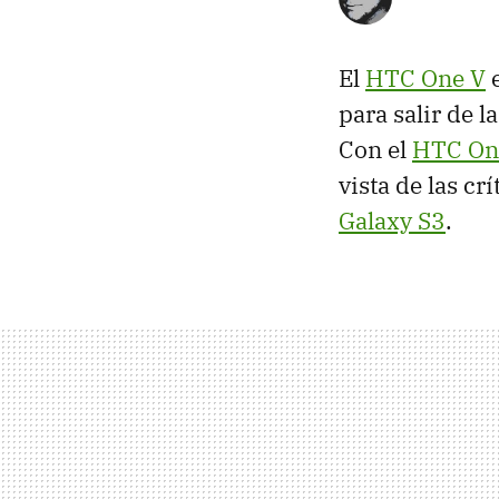
El
HTC
One V
e
para salir de l
Con el
HTC
On
vista de las c
Galaxy S3
.