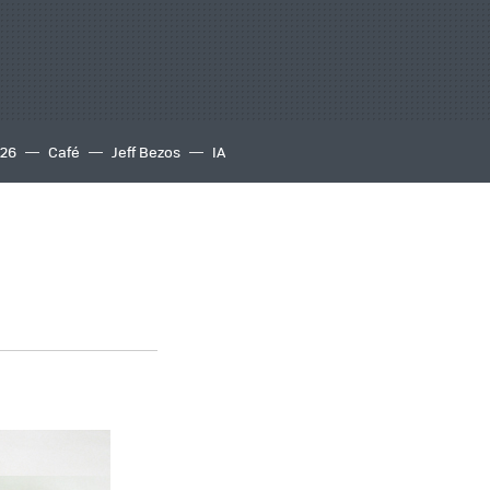
S26
Café
Jeff Bezos
IA