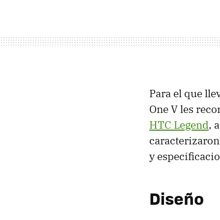
Para el que ll
One V les reco
HTC
Legend
, 
caracterizaron
y especificaci
Diseño