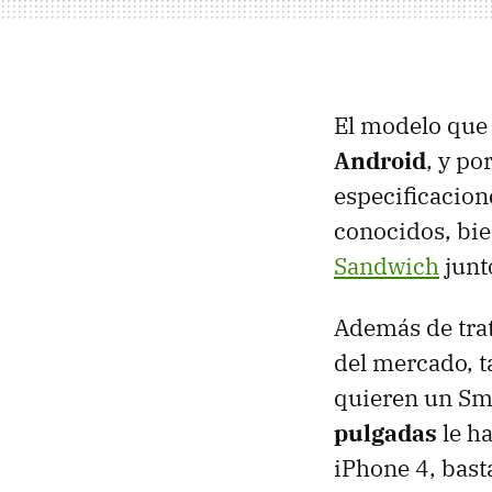
El modelo que 
Android
, y po
especificacio
conocidos, bie
Sandwich
junt
Además de trat
del mercado, t
quieren un Sm
pulgadas
le h
iPhone 4, bast