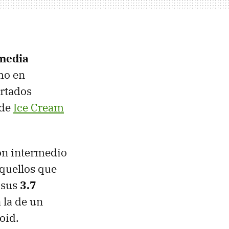
media
imo en
rtados
 de
Ice Cream
ón intermedio
quellos que
 sus
3.7
 la de un
oid.