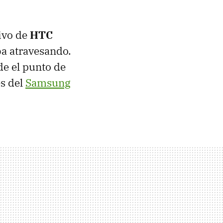
sivo de
HTC
ba atravesando.
e el punto de
es del
Samsung