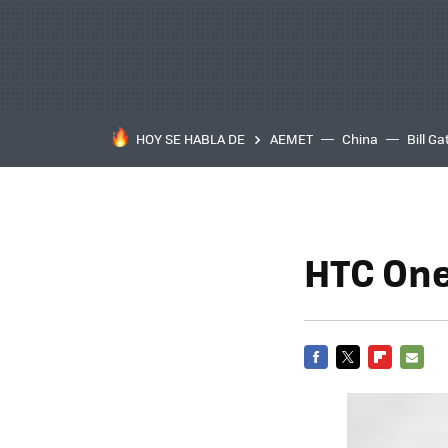
HOY SE HABLA DE
AEMET
China
Bill Ga
HTC One 
FACEBOOK
TWITTER
FLIPBOARD
E-
MAIL