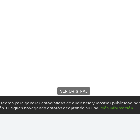
VER ORIGINAL
erceros para generar estadísticas de audiencia y mostrar publicidad pe
ón. Si sigues navegando estarás aceptando su uso.
Más información
S ESPECIFICACIONES DEL HTC ENDEAVOR