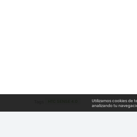
Utilizamos cookies de t
HTC SENSE 4.0
Tags
analizando tu navegaci
Más información en el post
UNA ROM DESVELA LA