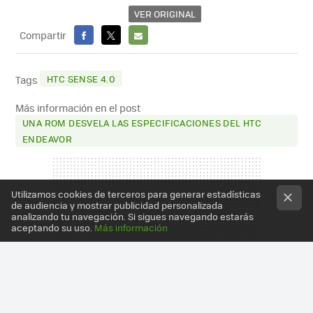
VER ORIGINAL
Compartir
FACEBOOK
X
E-
MAIL
HTC SENSE 4.0
Tags
Más información en el post
UNA ROM DESVELA LAS ESPECIFICACIONES DEL HTC
ENDEAVOR
Utilizamos cookies de terceros para generar estadísticas
de audiencia y mostrar publicidad personalizada
analizando tu navegación. Si sigues navegando estarás
aceptando su uso.
Más información