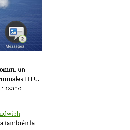
comm
, un
erminales
HTC
,
tilizado
andwich
ta también la