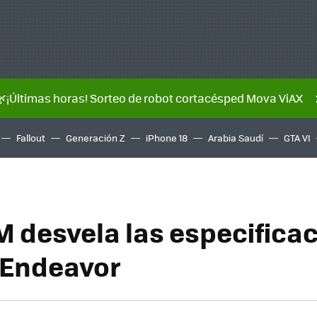
🌿¡Últimas horas! Sorteo de robot cortacésped Mova ViAX
Fallout
Generación Z
iPhone 18
Arabia Saudí
GTA VI
 desvela las especifica
 Endeavor