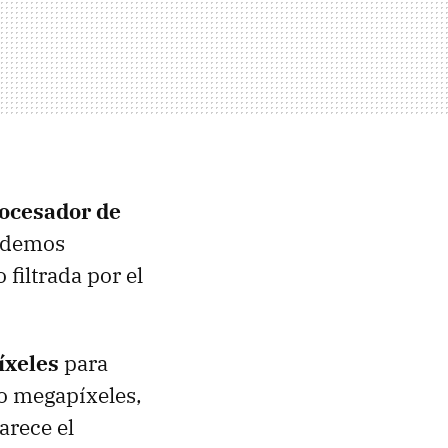
rocesador de
odemos
 filtrada por el
íxeles
para
ho megapíxeles,
arece el