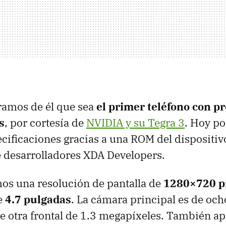
amos de él que sea
el primer teléfono con p
s
, por cortesía de
NVIDIA
y su Tegra 3
. Hoy p
cificaciones gracias a una
ROM
del dispositivo
e desarrolladores
XDA
Developers.
mos una resolución de pantalla de
1280×720 p
e
4.7 pulgadas
. La cámara principal es de oc
otra frontal de 1.3 megapíxeles. También ap