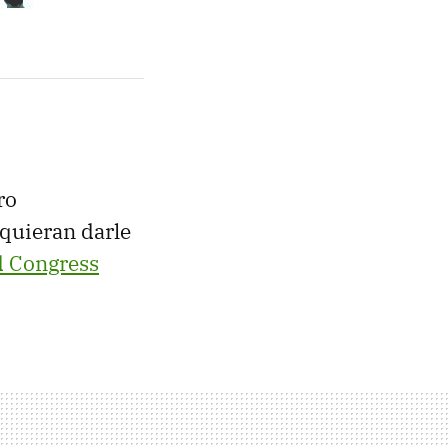
ro
quieran darle
d Congress