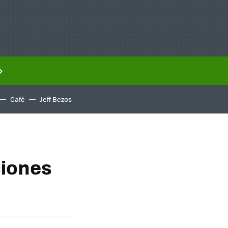
Café
Jeff Bezos
ciones