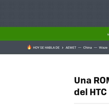
HOY SE HABLA DE
AEMET
China
Waze
Una ROM
del HTC