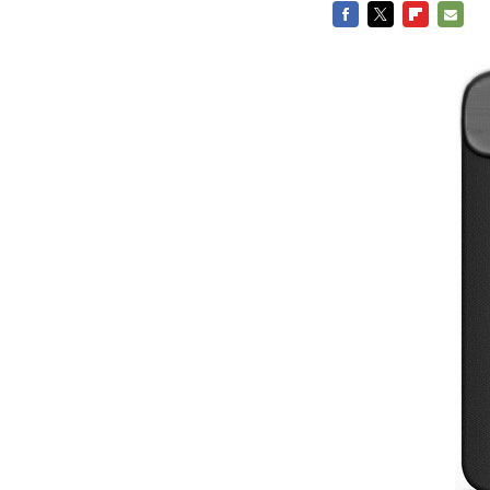
FACEBOOK
TWITTER
FLIPBOARD
E-
MAIL