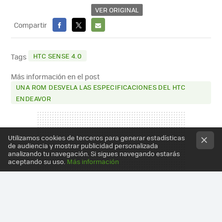
VER ORIGINAL
Compartir
FACEBOOK
X
E-
MAIL
HTC SENSE 4.0
Tags
Más información en el post
UNA ROM DESVELA LAS ESPECIFICACIONES DEL HTC
ENDEAVOR
Utilizamos cookies de terceros para generar estadísticas
de audiencia y mostrar publicidad personalizada
analizando tu navegación. Si sigues navegando estarás
aceptando su uso.
Más información