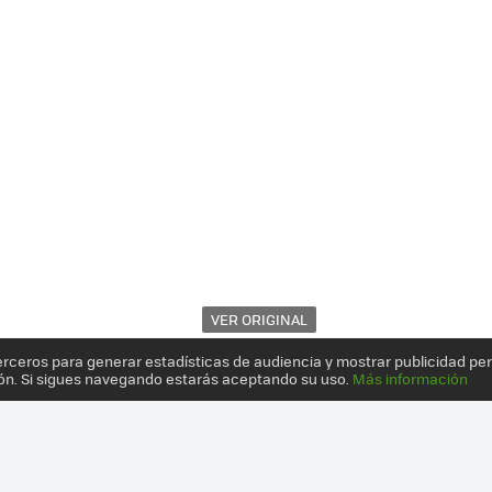
VER ORIGINAL
erceros para generar estadísticas de audiencia y mostrar publicidad pe
ón. Si sigues navegando estarás aceptando su uso.
Más información