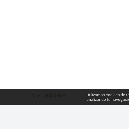
Utilizamos cookies de t
HTC ONE V
Tags
analizando tu navegaci
Más información en el post
HTC ONE V, ANÁLISIS