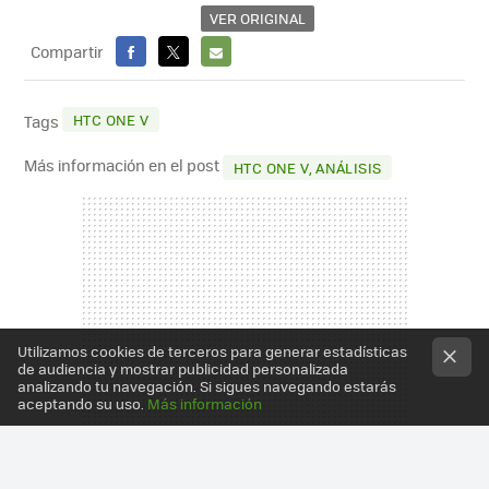
VER ORIGINAL
Compartir
FACEBOOK
X
E-
MAIL
HTC ONE V
Tags
Más información en el post
HTC ONE V, ANÁLISIS
Utilizamos cookies de terceros para generar estadísticas
de audiencia y mostrar publicidad personalizada
analizando tu navegación. Si sigues navegando estarás
aceptando su uso.
Más información