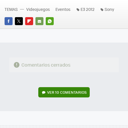
TEMAS
Videojuegos
Eventos
E3 2012
Sony
FACEBOOK
TWITTER
FLIPBOARD
E-
WHATSAPP
MAIL
Comentarios cerrados
VER
10 COMENTARIOS