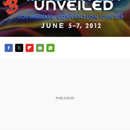
FACEBOOK
TWITTER
FLIPBOARD
E-
WHATSAPP
MAIL