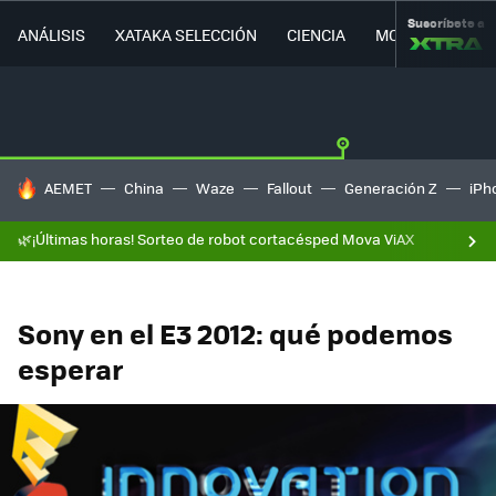
Suscríbete a
ANÁLISIS
XATAKA SELECCIÓN
CIENCIA
MOVILIDAD
HOY SE HABLA DE
AEMET
China
Waze
Fallout
Generación Z
iPh
🌿¡Últimas horas! Sorteo de robot cortacésped Mova ViAX
Sony en el E3 2012: qué podemos
esperar