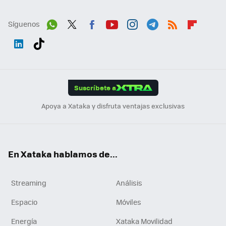
Síguenos
Wh
Twit
Fac
You
Inst
Tele
RSS
Flip
ats
ter
ebo
tub
agr
gra
boa
Link
Tikt
App
ok
e
am
m
rd
edI
ok
Suscríbete a
n
Apoya a Xataka y disfruta ventajas exclusivas
En Xataka hablamos de...
Streaming
Análisis
Espacio
Móviles
Energía
Xataka Movilidad