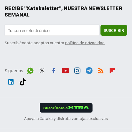
RECIBE "Xatakaletter", NUESTRA NEWSLETTER
SEMANAL
SUSCRIBIR
Suscribiéndote aceptas nuestra
política de privacidad
Síguenos
Wh
Twit
Fac
You
Inst
Tele
RSS
Flip
ats
ter
ebo
tub
agr
gra
boa
Link
Tikt
App
ok
e
am
m
rd
edI
ok
Suscríbete a
n
Apoya a Xataka y disfruta ventajas exclusivas