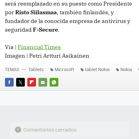
será reemplazado en su puesto como Presidente
por
Risto Siilasmaa
, también finlandés, y
fundador de la conocida empresa de antivirus y
seguridad
F-Secure
.
Vía |
Financial Times
Imagen | Petri Artturi Asikainen
TEMAS
Tablets
Microsoft
tablet Nokia
Nokia
FACEBOOK
TWITTER
FLIPBOARD
E-
WHATSAPP
MAIL
Comentarios cerrados