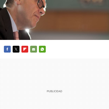
FACEBOOK
TWITTER
FLIPBOARD
E-
WHATSAPP
MAIL