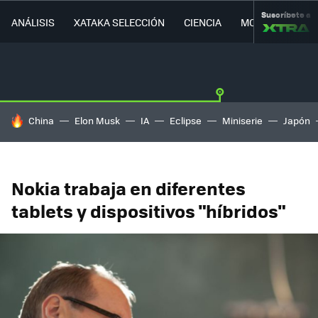
Suscríbete a
ANÁLISIS
XATAKA SELECCIÓN
CIENCIA
MOVILIDAD
HOY SE HABLA DE
China
Elon Musk
IA
Eclipse
Miniserie
Japón
Nokia trabaja en diferentes
tablets y dispositivos "híbridos"