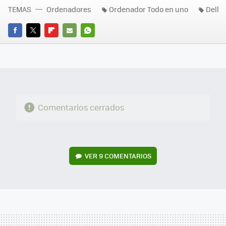
TEMAS
Ordenadores
Ordenador Todo en uno
Dell
FACEBOOK
TWITTER
FLIPBOARD
E-
WHATSAPP
MAIL
Comentarios cerrados
VER
9 COMENTARIOS