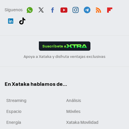
Síguenos
Wh
Twit
Fac
You
Inst
Tele
RSS
Flip
ats
ter
ebo
tub
agr
gra
boa
Link
Tikt
App
ok
e
am
m
rd
edI
ok
Suscríbete a
n
Apoya a Xataka y disfruta ventajas exclusivas
En Xataka hablamos de...
Streaming
Análisis
Espacio
Móviles
Energía
Xataka Movilidad