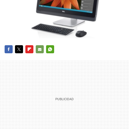
FACEBOOK
TWITTER
FLIPBOARD
E-
WHATSAPP
MAIL