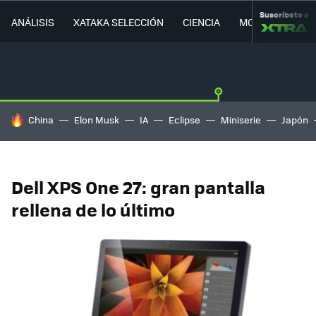
Suscríbete a
ANÁLISIS
XATAKA SELECCIÓN
CIENCIA
MOVILIDAD
HOY SE HABLA DE
China
Elon Musk
IA
Eclipse
Miniserie
Japón
Dell XPS One 27: gran pantalla
rellena de lo último