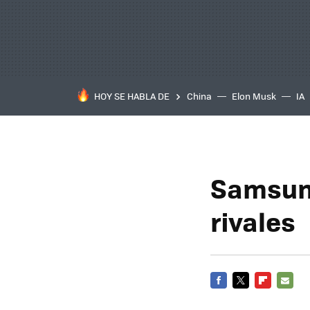
HOY SE HABLA DE
China
Elon Musk
IA
Samsung
rivales
FACEBOOK
TWITTER
FLIPBOARD
E-