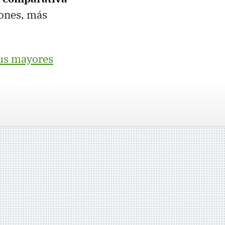
hones, más
us mayores