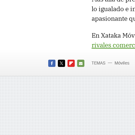
lo igualado e 
apasionante q
En Xataka Móvi
rivales comerc
TEMAS
Móviles
FACEBOOK
TWITTER
FLIPBOARD
E-
MAIL