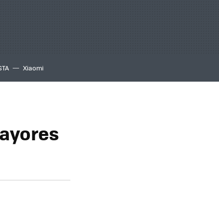
GTA
Xiaomi
mayores