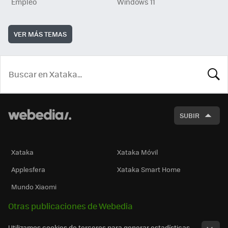
Empleo
Windows 11
VER MÁS TEMAS
BUSCA
SUBIR
Xataka
Xataka Móvil
Applesfera
Xataka Smart Home
Mundo Xiaomi
Otras publicaciones de Webedia
Utilizamos cookies de terceros para generar estadísticas