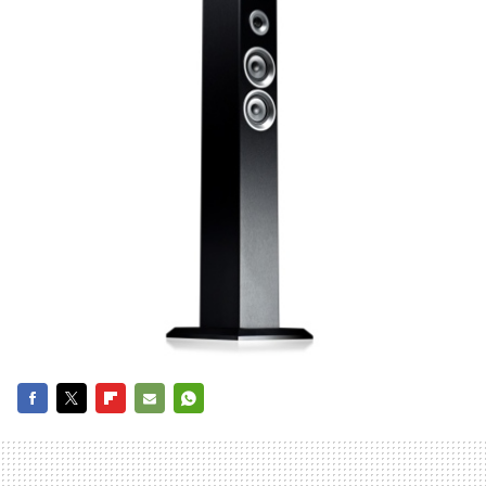
FACEBOOK
TWITTER
FLIPBOARD
E-
WHATSAPP
MAIL