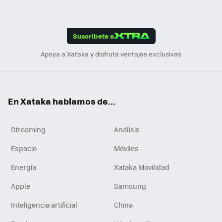
ats
ter
ebo
tub
agr
gra
boa
Link
Tikt
App
ok
e
am
m
rd
edI
ok
Suscríbete a
n
Apoya a Xataka y disfruta ventajas exclusivas
En Xataka hablamos de...
Streaming
Análisis
Espacio
Móviles
Energía
Xataka Movilidad
Apple
Samsung
Inteligencia artificial
China