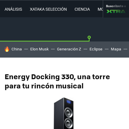
Suscríbete a
ANÁLISIS
XATAKA SELECCIÓN
CIENCIA
MOVILIDAD
HOY SE HABLA DE
China
Elon Musk
Generación Z
Eclipse
Mapa
Energy Docking 330, una torre
para tu rincón musical