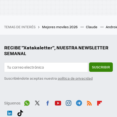
TEMAS DE INTERÉS
Mejores moviles 2026
Claude
Androi
RECIBE "Xatakaletter", NUESTRA NEWSLETTER
SEMANAL
SUSCRIBIR
Suscribiéndote aceptas nuestra
política de privacidad
Síguenos
Wh
Twit
Fac
You
Inst
Tele
RSS
Flip