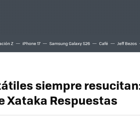
ación Z
iPhone 17
Samsung Galaxy S26
Café
Jeff Bezos
átiles siempre resucitan:
e Xataka Respuestas