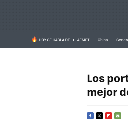
HOY SE HABLA DE
AEMET
China
Gener
Los port
mejor d
FACEBOOK
TWITTER
FLIPBOARD
E-