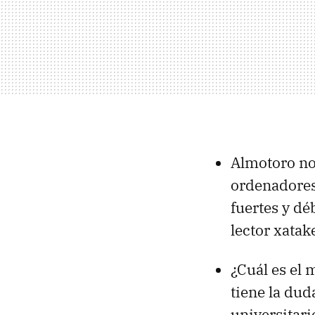
Almotoro nos
ordenadores 
fuertes y dé
lector xatak
¿Cuál es el 
tiene la dud
universitari