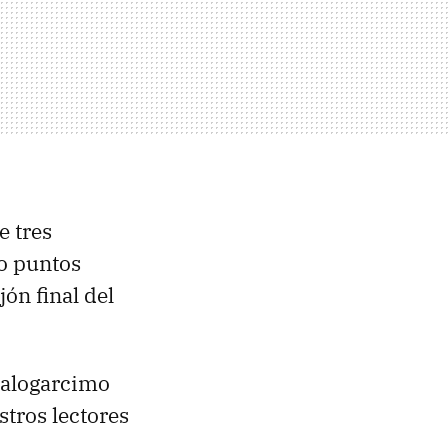
e tres
mo puntos
ón final del
 Lalogarcimo
stros lectores