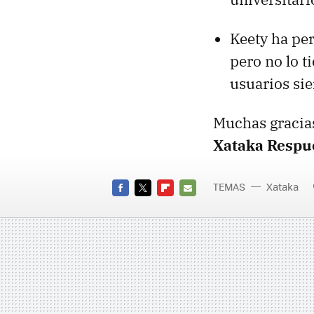
Keety ha per
pero no lo t
usuarios si
Muchas gracias
Xataka Respu
TEMAS
Xataka
FACEBOOK
TWITTER
FLIPBOARD
E-
MAIL