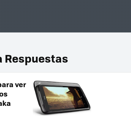
a Respuestas
para ver
nos
aka