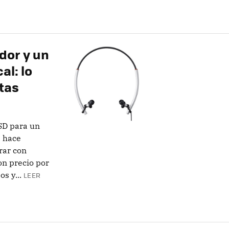
dor y un
l: lo
tas
SD para un
a hace
rar con
on precio por
s y...
LEER