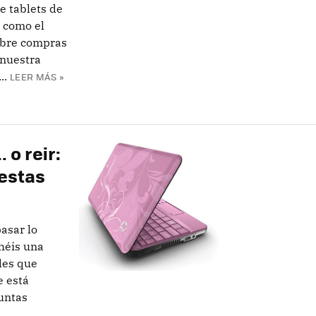
e tablets de
a como el
sobre compras
 nuestra
..
LEER MÁS »
 o reir:
estas
asar lo
héis una
des que
 está
untas