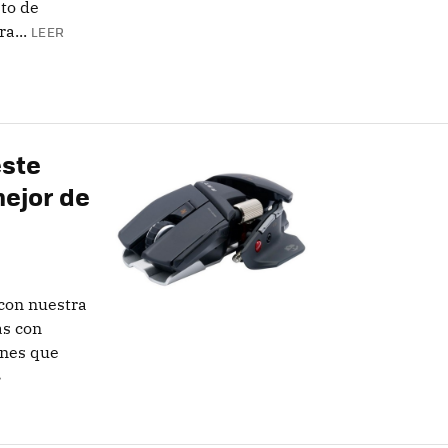
sto de
a...
LEER
este
mejor de
con nuestra
as con
ones que
»