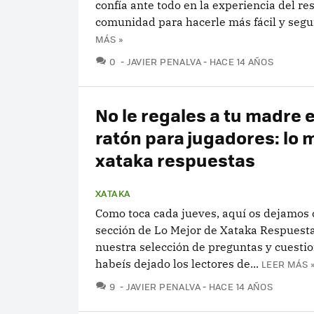
confía ante todo en la experiencia del re
comunidad para hacerle más fácil y segur
MÁS »
COMENTARIOS
0
JAVIER PENALVA
HACE 14 AÑOS
No le regales a tu madre 
ratón para jugadores: lo 
xataka respuestas
XATAKA
Como toca cada jueves, aquí os dejamos 
sección de Lo Mejor de Xataka Respuest
nuestra selección de preguntas y cuesti
habeís dejado los lectores de...
LEER MÁS 
COMENTARIOS
9
JAVIER PENALVA
HACE 14 AÑOS