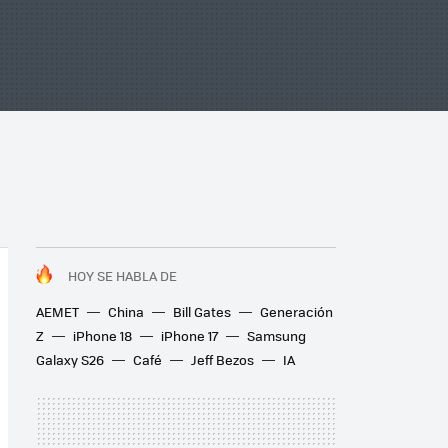
HOY SE HABLA DE
AEMET
China
Bill Gates
Generación
Z
iPhone 18
iPhone 17
Samsung
Galaxy S26
Café
Jeff Bezos
IA