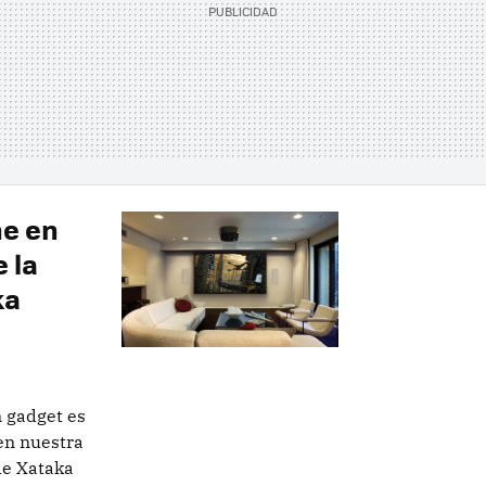
ne en
 la
ka
n gadget es
en nuestra
de Xataka