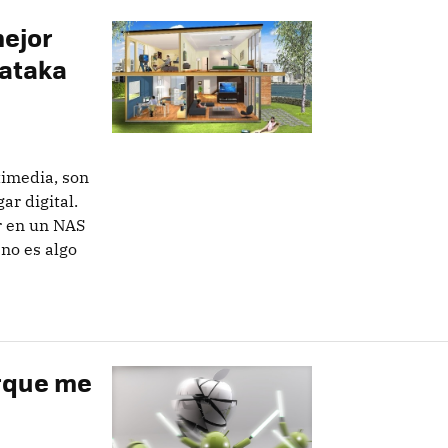
mejor
Xataka
timedia, son
ar digital.
r en un NAS
 no es algo
orque me