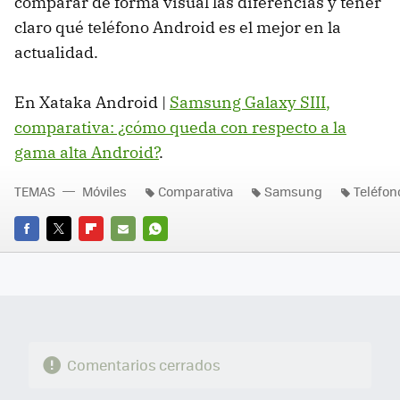
comparar de forma visual las diferencias y tener
claro qué teléfono Android es el mejor en la
actualidad.
En Xataka Android |
Samsung Galaxy
SIII
,
comparativa: ¿cómo queda con respecto a la
gama alta Android?
.
TEMAS
Móviles
Comparativa
Samsung
Teléfon
FACEBOOK
TWITTER
FLIPBOARD
E-
WHATSAPP
MAIL
Comentarios cerrados