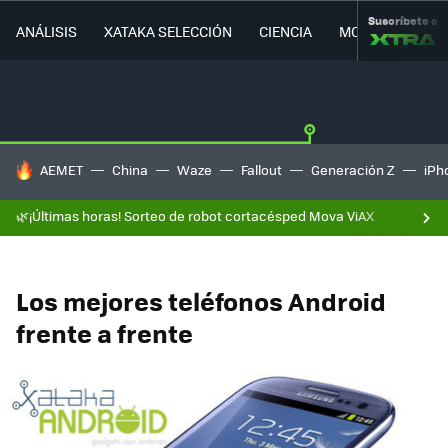
Suscríbete a
ANÁLISIS
XATAKA SELECCIÓN
CIENCIA
MOVILIDAD
HOY SE HABLA DE
AEMET
China
Waze
Fallout
Generación Z
iPh
🌿¡Últimas horas! Sorteo de robot cortacésped Mova ViAX
Los mejores teléfonos Android
frente a frente