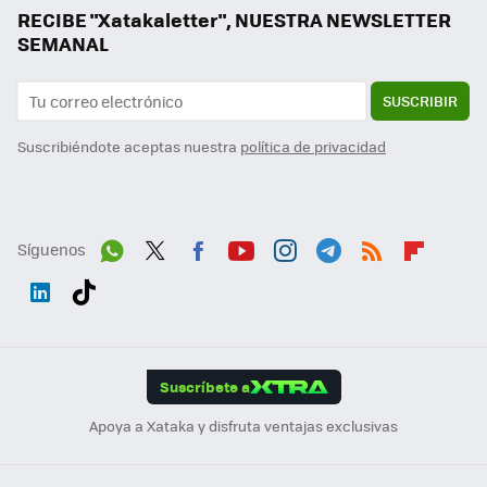
RECIBE "Xatakaletter", NUESTRA NEWSLETTER
SEMANAL
SUSCRIBIR
Suscribiéndote aceptas nuestra
política de privacidad
Síguenos
Wh
Twit
Fac
You
Inst
Tele
RSS
Flip
ats
ter
ebo
tub
agr
gra
boa
Link
Tikt
App
ok
e
am
m
rd
edI
ok
Suscríbete a
n
Apoya a Xataka y disfruta ventajas exclusivas