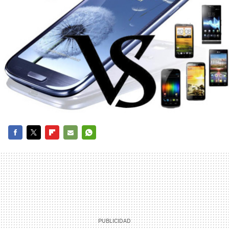
FACEBOOK
TWITTER
FLIPBOARD
E-
WHATSAPP
MAIL