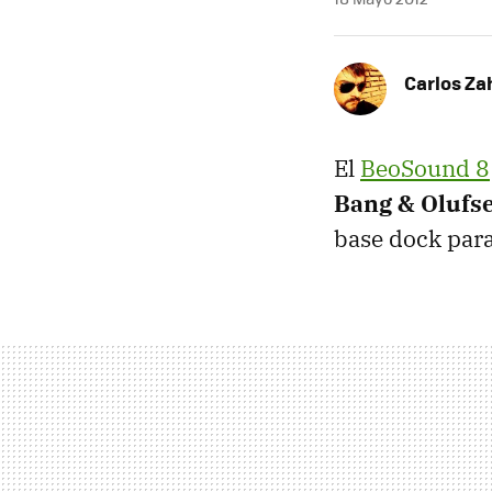
Carlos Z
El
BeoSound 8
Bang & Olufs
base dock para