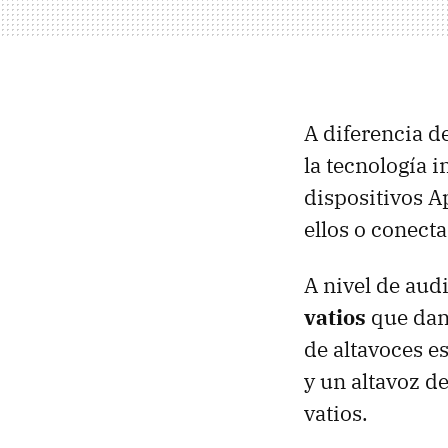
A diferencia d
la tecnología 
dispositivos A
ellos o conect
A nivel de audi
vatios
que dan
de altavoces e
y un altavoz d
vatios.