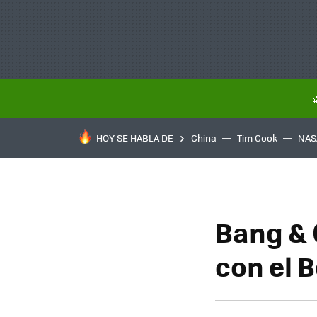
HOY SE HABLA DE
China
Tim Cook
NAS
Bang & 
con el 