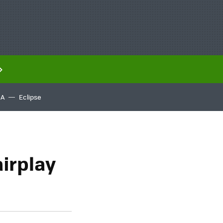
IA
Eclipse
irplay