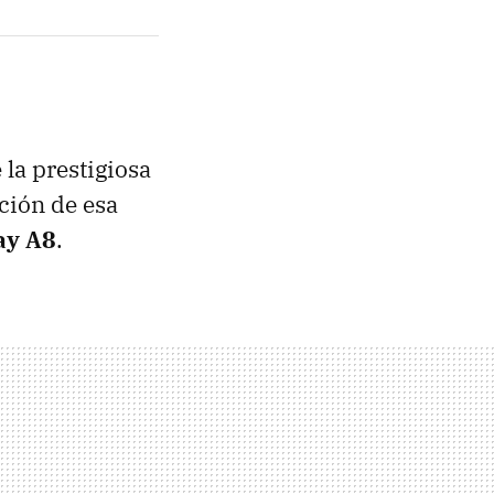
la prestigiosa
ación de esa
ay A8
.