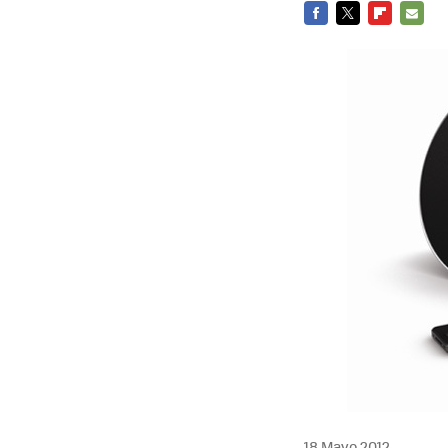
FACEBOOK
TWITTER
FLIPBOARD
E-
MAIL
18 Mayo 2012