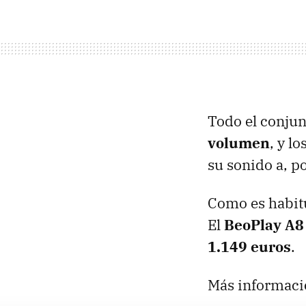
Todo el conjun
volumen
, y l
su sonido a, p
Como es habitu
El
BeoPlay A8
1.149 euros
.
Más informaci