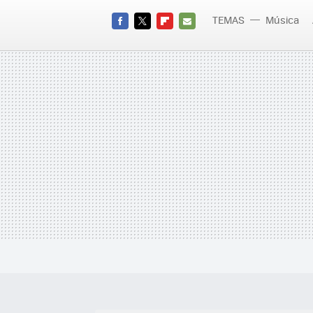
TEMAS
Música
FACEBOOK
TWITTER
FLIPBOARD
E-
MAIL