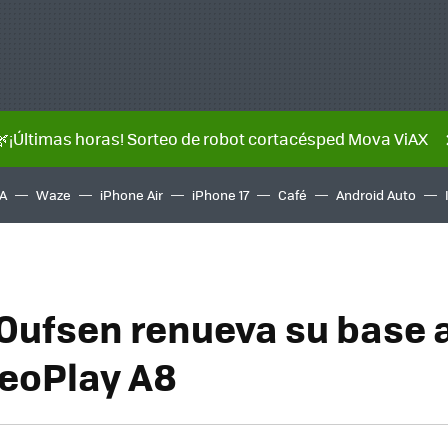
🌿¡Últimas horas! Sorteo de robot cortacésped Mova ViAX
A
Waze
iPhone Air
iPhone 17
Café
Android Auto
Oufsen renueva su base a
BeoPlay A8