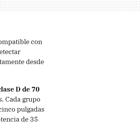
ompatible con
etectar
ctamente desde
clase D de 70
s. Cada grupo
cinco pulgadas
otencia de 35