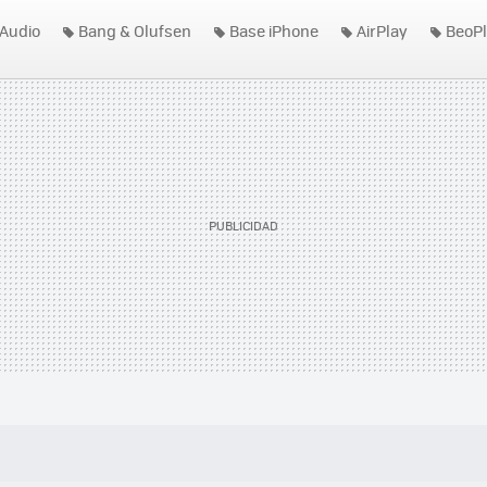
Audio
Bang & Olufsen
Base iPhone
AirPlay
BeoPl