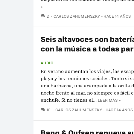
»
COMENTARIOS
2
CARLOS ZAHUMENSZKY
HACE 14 AÑOS
Seis altavoces con batería
con la música a todas par
AUDIO
En verano aumentan los viajes, las escap
playa y las reuniones sociales. Tanto si s
una barbacoa, una acampada a la orilla d
noche frente al mar, no siempre es fácil 
enchufe. Si no tienes el...
LEER MÁS »
COMENTARIOS
10
CARLOS ZAHUMENSZKY
HACE 14 AÑOS
Bang & Oufsen renueva s