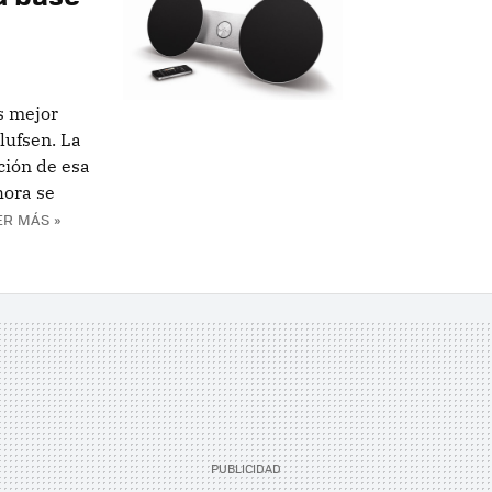
s mejor
lufsen. La
ción de esa
hora se
ER MÁS »