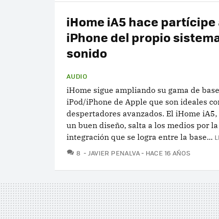
iHome iA5 hace partícipe 
iPhone del propio sistem
sonido
AUDIO
iHome sigue ampliando su gama de base
iPod/iPhone de Apple que son ideales co
despertadores avanzados. El iHome iA5
un buen diseño, salta a los medios por la
integración que se logra entre la base...
L
COMENTARIOS
8
JAVIER PENALVA
HACE 16 AÑOS