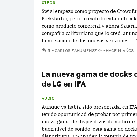
OTROS
Swivl empezó como proyecto de Crowdfu
Kickstarter, pero su éxito lo catapultó a l
como producto comercial y ahora Satarii,
compañía californiana que lo creó, anunci
financiación de dos nuevas versiones...
L
COMENTARIOS
3
CARLOS ZAHUMENSZKY
HACE 14 AÑOS
La nueva gama de docks 
de LG en IFA
AUDIO
Aunque ya había sido presentada, en IF
tenido oportunidad de probar por primer
nueva gama de dispositivos de audio de 
buen nivel de sonido, esta gama de dock
dispositivos IOS añaden la ventaja de una