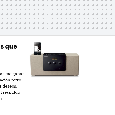
es que
tas me ganan
ación retro
e deseos.
l respaldo
 »