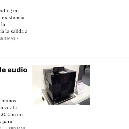
nding en
a existencia
 la
a la salida a
EER MÁS »
de audio
A hemos
a vez la
LG. Con un
s para
...
LEER MÁS