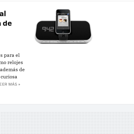
al
a de
s para el
mo relojes
, además de
 curiosa
EER MÁS »