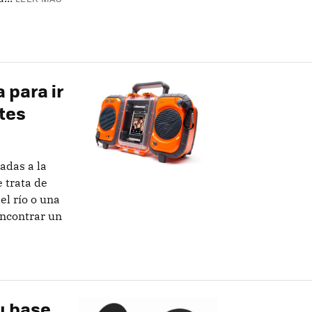
 para ir
tes
adas a la
e trata de
el río o una
encontrar un
u base