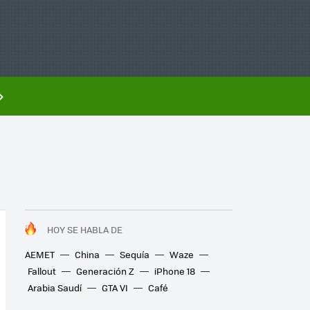
HOY SE HABLA DE
AEMET
China
Sequía
Waze
Fallout
Generación Z
iPhone 18
Arabia Saudí
GTA VI
Café