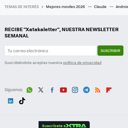
TEMAS DE INTERÉS
Mejores moviles 2026
Claude
Androi
RECIBE "Xatakaletter", NUESTRA NEWSLETTER
SEMANAL
SUSCRIBIR
Suscribiéndote aceptas nuestra
política de privacidad
Síguenos
Wh
Twit
Fac
You
Inst
Tele
RSS
Flip
ats
ter
ebo
tub
agr
gra
boa
Link
Tikt
App
ok
e
am
m
rd
edI
ok
Suscríbete a
n