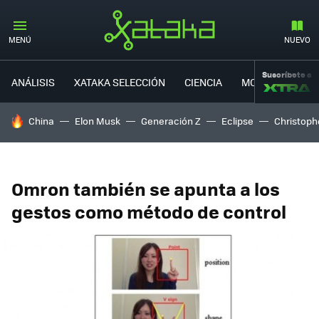
MENÚ
NUEVO
Suscríbete a
ANÁLISIS
XATAKA SELECCIÓN
CIENCIA
MOVILIDAD
HOY SE HABLA DE
China
Elon Musk
Generación Z
Eclipse
Christoph
Omron también se apunta a los
gestos como método de control