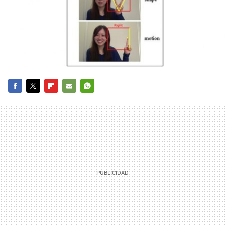
FACEBOOK
TWITTER
FLIPBOARD
E-
WHATSAPP
MAIL