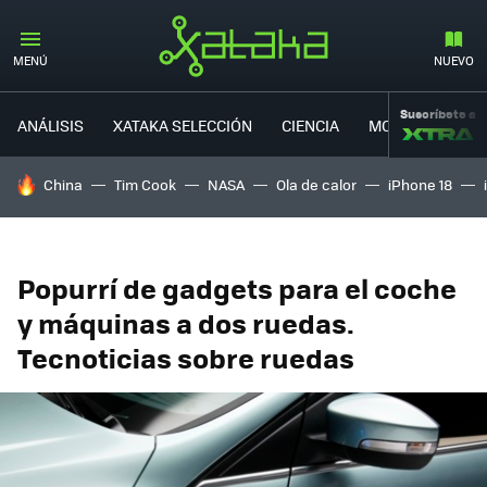
MENÚ
NUEVO
Suscríbete a
ANÁLISIS
XATAKA SELECCIÓN
CIENCIA
MOVILIDAD
HOY SE HABLA DE
China
Tim Cook
NASA
Ola de calor
iPhone 18
Popurrí de gadgets para el coche
y máquinas a dos ruedas.
Tecnoticias sobre ruedas