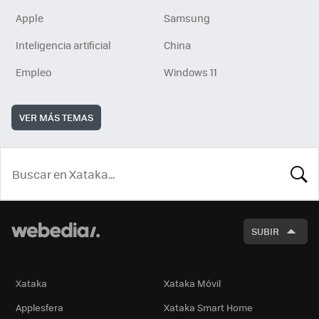
Apple
Samsung
Inteligencia artificial
China
Empleo
Windows 11
VER MÁS TEMAS
BUSCA
SUBIR
Xataka
Xataka Móvil
Applesfera
Xataka Smart Home