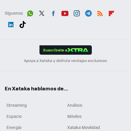
Síguenos
Wh
Twit
Fac
You
Inst
Tele
RSS
Flip
ats
ter
ebo
tub
agr
gra
boa
Link
Tikt
App
ok
e
am
m
rd
edI
ok
Suscríbete a
n
Apoya a Xataka y disfruta ventajas exclusivas
En Xataka hablamos de...
Streaming
Análisis
Espacio
Móviles
Energía
Xataka Movilidad