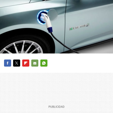
FACEBOOK
TWITTER
FLIPBOARD
E-
WHATSAPP
MAIL