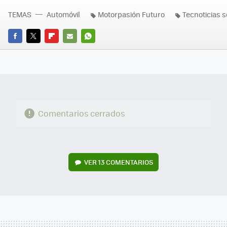
TEMAS
Automóvil
Motorpasión Futuro
Tecnoticias 
FACEBOOK
TWITTER
FLIPBOARD
E-
WHATSAPP
MAIL
Comentarios cerrados
VER
13 COMENTARIOS