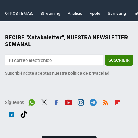
OTROS TEMAS:
Streaming
Análisis
Apple
Samsung
In
RECIBE "Xatakaletter", NUESTRA NEWSLETTER
SEMANAL
SUSCRIBIR
Suscribiéndote aceptas nuestra
política de privacidad
Síguenos
Wh
Twit
Fac
You
Inst
Tele
RSS
Flip
ats
ter
ebo
tub
agr
gra
boa
Link
Tikt
App
ok
e
am
m
rd
edI
ok