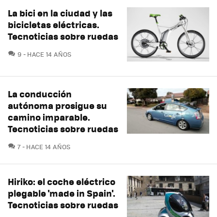
La bici en la ciudad y las
bicicletas eléctricas.
Tecnoticias sobre ruedas
COMENTARIOS
9
HACE 14 AÑOS
La conducción
autónoma prosigue su
camino imparable.
Tecnoticias sobre ruedas
COMENTARIOS
7
HACE 14 AÑOS
Hiriko: el coche eléctrico
plegable 'made in Spain'.
Tecnoticias sobre ruedas