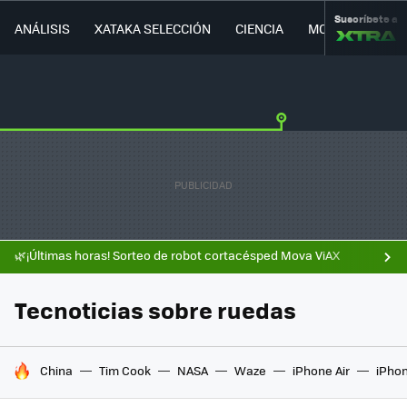
Suscríbete a
ANÁLISIS
XATAKA SELECCIÓN
CIENCIA
MOVILIDAD
🌿¡Últimas horas! Sorteo de robot cortacésped Mova ViAX
Tecnoticias sobre ruedas
HOY SE HABLA DE
China
Tim Cook
NASA
Waze
iPhone Air
iPhon