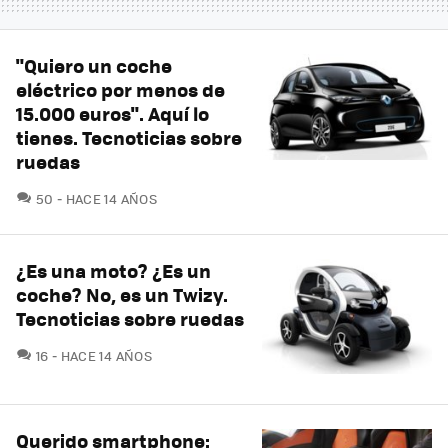
"Quiero un coche
eléctrico por menos de
15.000 euros". Aquí lo
tienes. Tecnoticias sobre
ruedas
COMENTARIOS
50
HACE 14 AÑOS
¿Es una moto? ¿Es un
coche? No, es un Twizy.
Tecnoticias sobre ruedas
COMENTARIOS
16
HACE 14 AÑOS
Querido smartphone: