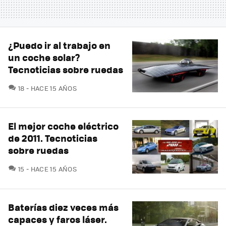
¿Puedo ir al trabajo en
un coche solar?
Tecnoticias sobre ruedas
COMENTARIOS
18
HACE 15 AÑOS
El mejor coche eléctrico
de 2011. Tecnoticias
sobre ruedas
COMENTARIOS
15
HACE 15 AÑOS
Baterías diez veces más
capaces y faros láser.