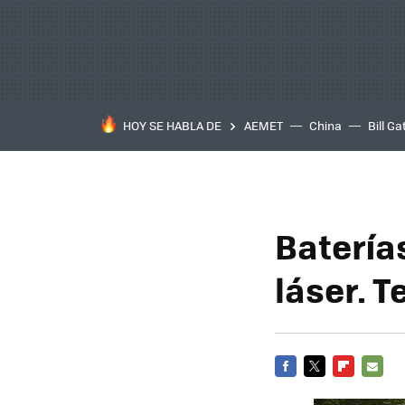
HOY SE HABLA DE
AEMET
China
Bill Ga
Batería
láser. 
FACEBOOK
TWITTER
FLIPBOARD
E-