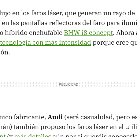
ujo en los faros láser, que generan un rayo de 
a en las pantallas reflectoras del faro para ilum
po híbrido enchufable
BMW
i8 concept
. Ahora
a tecnología con más intensidad
porque cree que
ión.
único fabricante,
Audi
(será casualidad, pero e
án) también propuso los faros láser en el utili
pt
(y
más detalles
aún por si queréis conocerlo