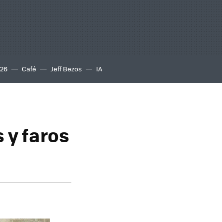
S26
Café
Jeff Bezos
IA
 y faros