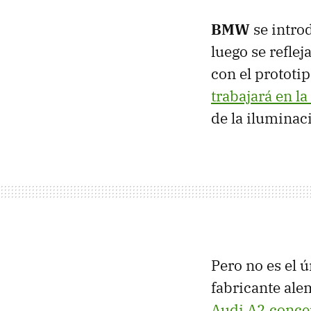
BMW
se introd
luego se reflej
con el prototi
trabajará en l
de la iluminac
Pero no es el 
fabricante alem
Audi A2 conce