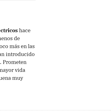
ctricos
hace
 menos de
oco más en las
ían introducido
s. Prometen
mayor vida
 suena muy