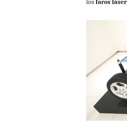
los
faros láser