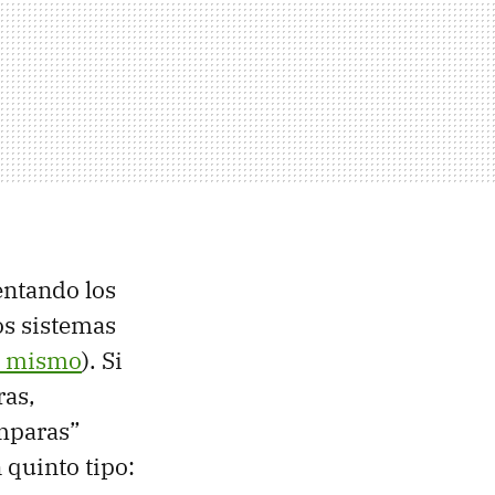
entando los
os sistemas
uí mismo
). Si
ras,
ámparas”
 quinto tipo: