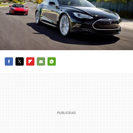
FACEBOOK
TWITTER
FLIPBOARD
E-
WHATSAPP
MAIL