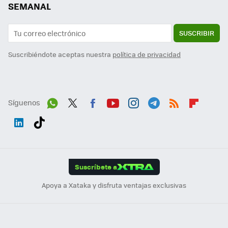
SEMANAL
SUSCRIBIR
Suscribiéndote aceptas nuestra
política de privacidad
Síguenos
Wh
Twit
Fac
You
Inst
Tele
RSS
Flip
ats
ter
ebo
tub
agr
gra
boa
Link
Tikt
App
ok
e
am
m
rd
edI
ok
Suscríbete a
n
Apoya a Xataka y disfruta ventajas exclusivas