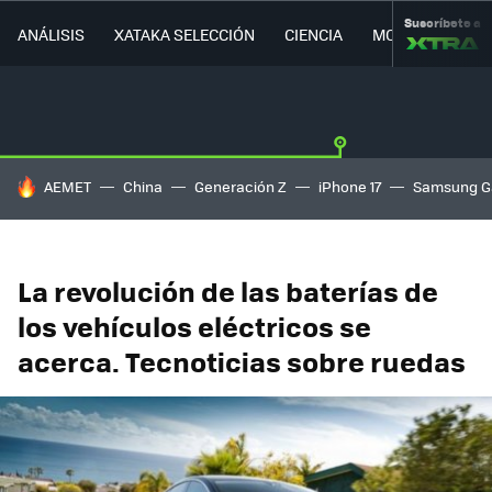
Suscríbete a
ANÁLISIS
XATAKA SELECCIÓN
CIENCIA
MOVILIDAD
HOY SE HABLA DE
AEMET
China
Generación Z
iPhone 17
Samsung G
La revolución de las baterías de
los vehículos eléctricos se
acerca. Tecnoticias sobre ruedas