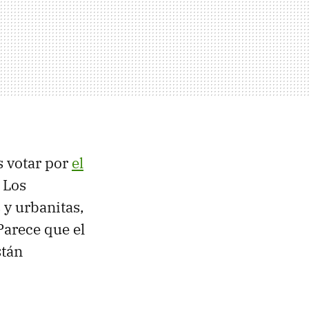
s votar por
el
 Los
 y urbanitas,
Parece que el
stán