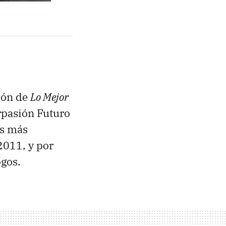
ión de
Lo Mejor
rpasión Futuro
os más
2011, y por
gos.