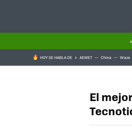
HOY SE HABLA DE
AEMET
China
Waze
El mejor
Tecnoti