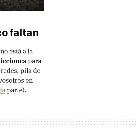
o faltan
ño está a la
dicciones
para
redes, pila de
vosotros en
da
parte).