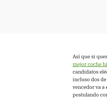
Así que si quer
mejor coche h
candidatos elé
incluso dos de
vencedor va a 
postulando com