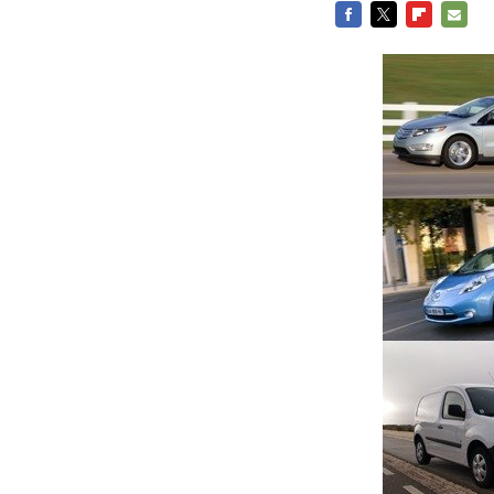
FACEBOOK
TWITTER
FLIPBOARD
E-
MAIL