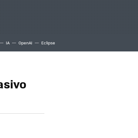
IA
OpenAI
Eclipse
asivo