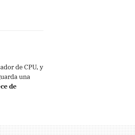
pador de
CPU
, y
 guarda una
ece de