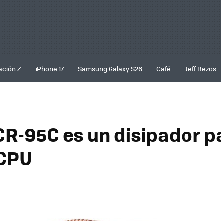
ación Z
iPhone 17
Samsung Galaxy S26
Café
Jeff Bezos
R-95C es un disipador p
 CPU