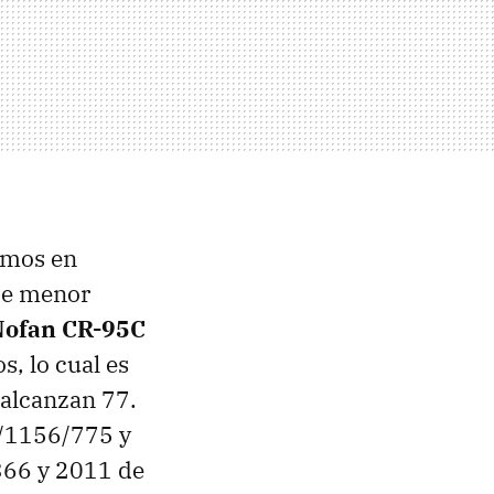
amos en
 de menor
ofan CR-95C
s, lo cual es
 alcanzan 77.
5/1156/775 y
66 y 2011 de