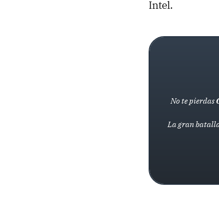
Intel.
No te pierdas
La gran batalla