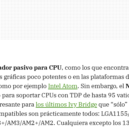
ador pasivo para
CPU
, como los que encontr
as gráficas poco potentes o en las plataformas
como por ejemplo
Intel Atom
. Sin embargo, el
N
 para soportar
CPU
s con
TDP
de hasta 95 vatio
eresante para
los últimos Ivy Bridge
que “sólo”
ompatibles son prácticamente todos: LGA115
/AM3/AM2+/AM2. Cualquiera excepto los 13