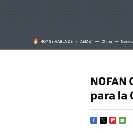
HOY SE HABLA DE
AEMET
China
Gener
NOFAN C
para la
FACEBOOK
TWITTER
FLIPBOARD
E-