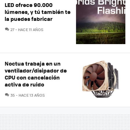
LED ofrece 90.000
lúmenes, y tú también te
la puedes fabricar
COMENTARIOS
27
HACE 11 AÑOS
Noctua trabaja en un
ventilador/disipador de
CPU con cancelación
activa de ruido
COMENTARIOS
35
HACE 13 AÑOS