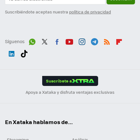
Suscribiéndote aceptas nuestra
política de privacidad
Síguenos
Wh
Twit
Fac
You
Inst
Tele
RSS
Flip
ats
ter
ebo
tub
agr
gra
boa
Link
Tikt
App
ok
e
am
m
rd
edI
ok
Suscríbete a
n
Apoya a Xataka y disfruta ventajas exclusivas
En Xataka hablamos de...
Streaming
Análisis