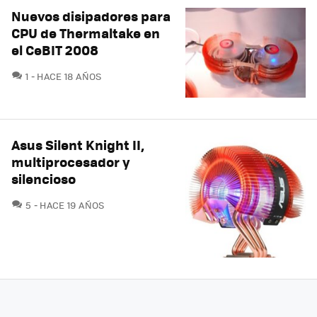
Nuevos disipadores para
CPU de Thermaltake en
el CeBIT 2008
COMENTARIOS
1
HACE 18 AÑOS
Asus Silent Knight II,
multiprocesador y
silencioso
COMENTARIOS
5
HACE 19 AÑOS