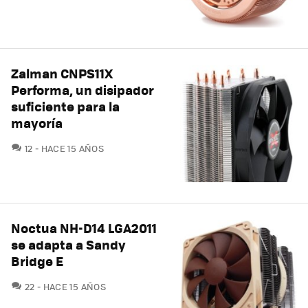
Zalman CNPS11X
Performa, un disipador
suficiente para la
mayoría
COMENTARIOS
12
HACE 15 AÑOS
Noctua NH-D14 LGA2011
se adapta a Sandy
Bridge E
COMENTARIOS
22
HACE 15 AÑOS