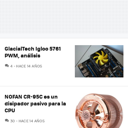
GlacialTech Igloo 5761
PWM, análisis
COMENTARIOS
4
HACE 14 AÑOS
NOFAN CR-95C es un
disipador pasivo para la
CPU
COMENTARIOS
30
HACE 14 AÑOS