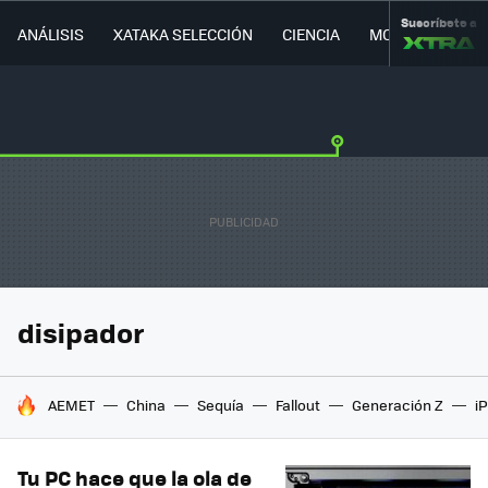
Suscríbete a
ANÁLISIS
XATAKA SELECCIÓN
CIENCIA
MOVILIDAD
disipador
HOY SE HABLA DE
AEMET
China
Sequía
Fallout
Generación Z
i
Tu PC hace que la ola de