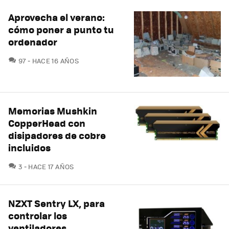
Aprovecha el verano:
cómo poner a punto tu
ordenador
COMENTARIOS
97
HACE 16 AÑOS
Memorias Mushkin
CopperHead con
disipadores de cobre
incluidos
COMENTARIOS
3
HACE 17 AÑOS
NZXT Sentry LX, para
controlar los
ventiladores