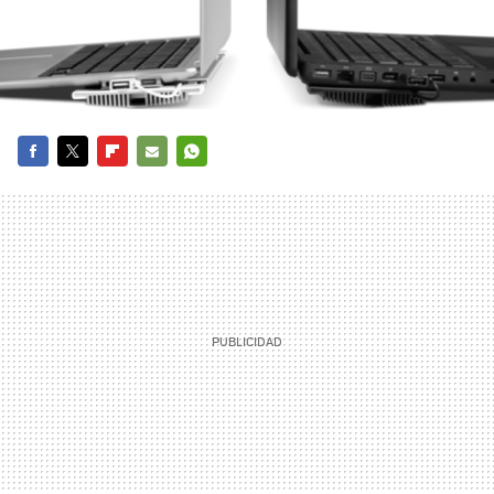
FACEBOOK
TWITTER
FLIPBOARD
E-
WHATSAPP
MAIL