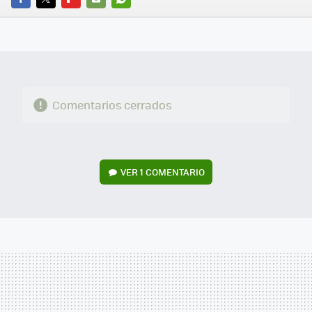
FACEBOOK
TWITTER
FLIPBOARD
E-
WHATSAPP
MAIL
Comentarios cerrados
VER
1 COMENTARIO