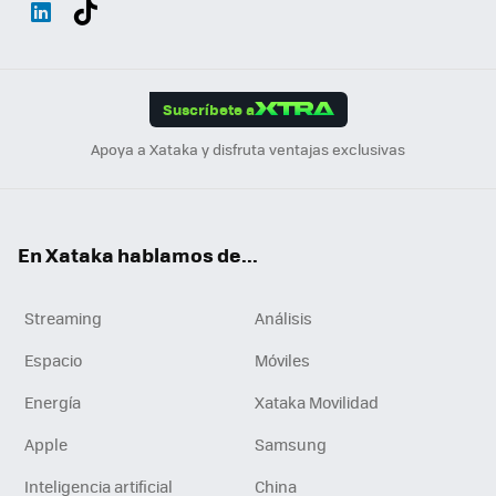
Wh
Twit
Fac
You
Inst
Tele
RSS
Flip
ats
ter
ebo
tub
agr
gra
boa
Link
Tikt
App
ok
e
am
m
rd
edI
ok
Suscríbete a
n
Apoya a Xataka y disfruta ventajas exclusivas
En Xataka hablamos de...
Streaming
Análisis
Espacio
Móviles
Energía
Xataka Movilidad
Apple
Samsung
Inteligencia artificial
China