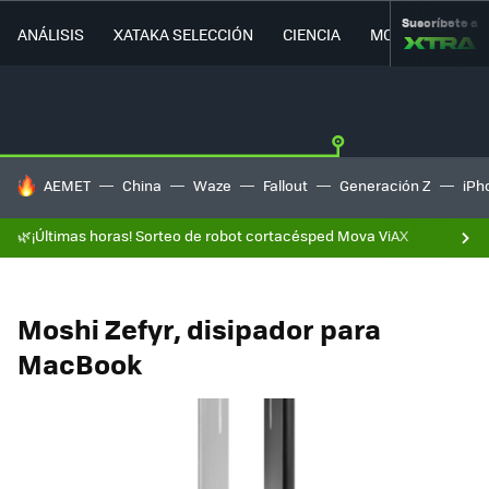
Suscríbete a
ANÁLISIS
XATAKA SELECCIÓN
CIENCIA
MOVILIDAD
HOY SE HABLA DE
AEMET
China
Waze
Fallout
Generación Z
iPh
🌿¡Últimas horas! Sorteo de robot cortacésped Mova ViAX
Moshi Zefyr, disipador para
MacBook