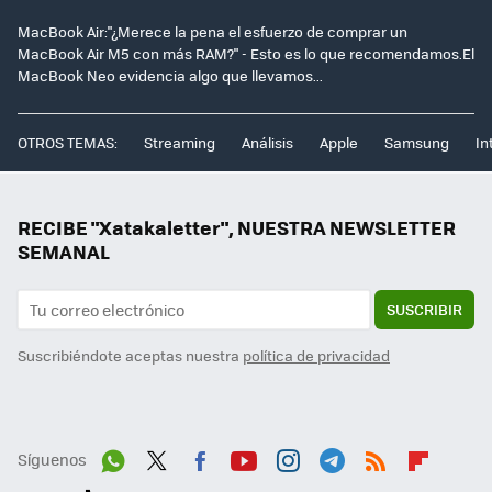
MacBook Air:"¿Merece la pena el esfuerzo de comprar un
MacBook Air M5 con más RAM?" - Esto es lo que recomendamos.El
MacBook Neo evidencia algo que llevamos...
OTROS TEMAS:
Streaming
Análisis
Apple
Samsung
In
RECIBE "Xatakaletter", NUESTRA NEWSLETTER
SEMANAL
SUSCRIBIR
Suscribiéndote aceptas nuestra
política de privacidad
Síguenos
Wh
Twit
Fac
You
Inst
Tele
RSS
Flip