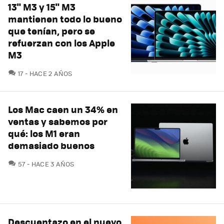
13" M3 y 15" M3
mantienen todo lo bueno
que tenían, pero se
refuerzan con los Apple
M3
COMENTARIOS
17
HACE 2 AÑOS
Los Mac caen un 34% en
ventas y sabemos por
qué: los M1 eran
demasiado buenos
COMENTARIOS
57
HACE 3 AÑOS
Descuentazo en el nuevo