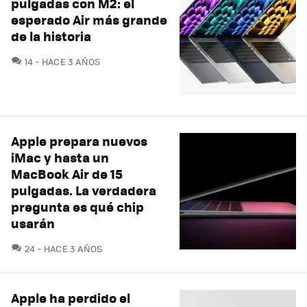
pulgadas con M2: el
esperado Air más grande
de la historia
COMENTARIOS
14
HACE 3 AÑOS
Apple prepara nuevos
iMac y hasta un
MacBook Air de 15
pulgadas. La verdadera
pregunta es qué chip
usarán
COMENTARIOS
24
HACE 3 AÑOS
Apple ha perdido el