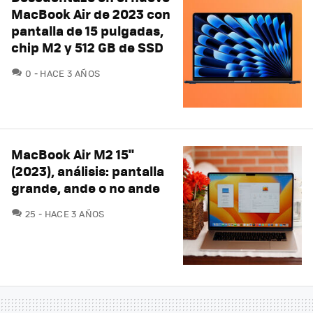
MacBook Air de 2023 con
pantalla de 15 pulgadas,
chip M2 y 512 GB de SSD
COMENTARIOS
0
HACE 3 AÑOS
MacBook Air M2 15"
(2023), análisis: pantalla
grande, ande o no ande
COMENTARIOS
25
HACE 3 AÑOS