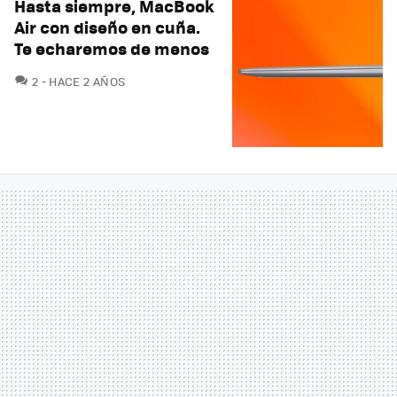
Hasta siempre, MacBook
Air con diseño en cuña.
Te echaremos de menos
COMENTARIOS
2
HACE 2 AÑOS