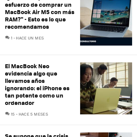
esfuerzo de comprar un
MacBook Air M5 con más
RAM?" - Esto es lo que
recomendamos
COMENTARIOS
1
HACE UN MES
El MacBook Neo
evidencia algo que
llevamos años
ignorando: el iPhone es
tan potente como un
ordenador
COMENTARIOS
15
HACE 5 MESES
Se supone que la crisis