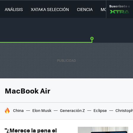
Suscríbete a
ANÁLISIS
XATAKA SELECCIÓN
CIENCIA
MOVILIDAD
MacBook Air
HOY SE HABLA DE
China
Elon Musk
Generación Z
Eclipse
Christop
"¿Merece la pena el