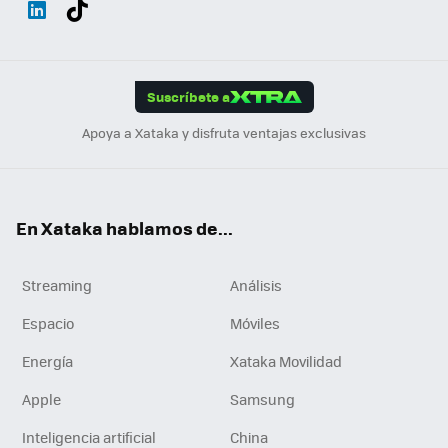
ats
ter
ebo
tub
agr
gra
boa
Link
Tikt
App
ok
e
am
m
rd
edI
ok
Suscríbete a
n
Apoya a Xataka y disfruta ventajas exclusivas
En Xataka hablamos de...
Streaming
Análisis
Espacio
Móviles
Energía
Xataka Movilidad
Apple
Samsung
Inteligencia artificial
China