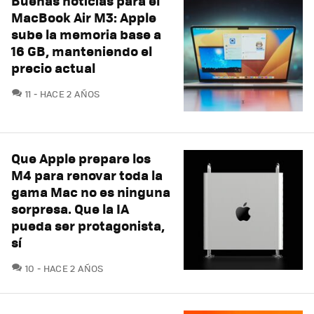
Buenas noticias para el
MacBook Air M3: Apple
sube la memoria base a
16 GB, manteniendo el
precio actual
COMENTARIOS
11
HACE 2 AÑOS
Que Apple prepare los
M4 para renovar toda la
gama Mac no es ninguna
sorpresa. Que la IA
pueda ser protagonista,
sí
COMENTARIOS
10
HACE 2 AÑOS