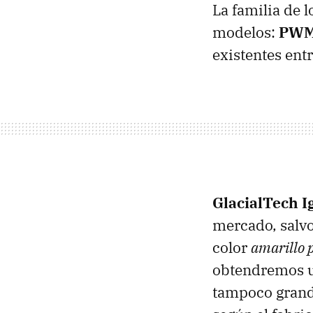
La familia de 
modelos:
PWM 
existentes ent
GlacialTech 
mercado, salvo
color
amarillo p
obtendremos u
tampoco grand