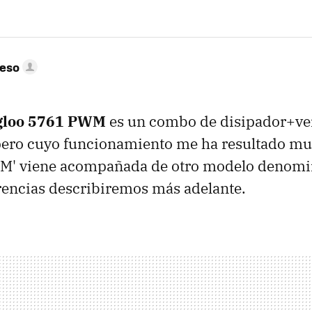
peso
Igloo 5761 PWM
es un combo de disipador+ven
pero cuyo funcionamiento me ha resultado muy
WM' viene acompañada de otro modelo denomin
rencias describiremos más adelante.