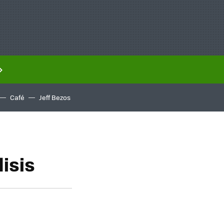
Café
Jeff Bezos
isis