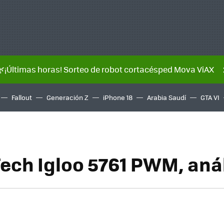
🌿¡Últimas horas! Sorteo de robot cortacésped Mova ViAX
Fallout
Generación Z
iPhone 18
Arabia Saudí
GTA VI
Tech Igloo 5761 PWM, anál