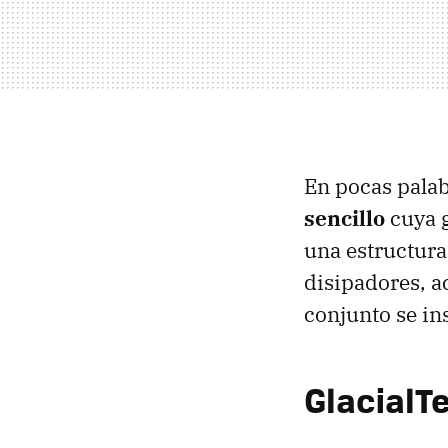
En pocas pala
sencillo
cuya g
una estructur
disipadores, a
conjunto se in
GlacialT