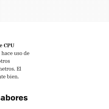
de CPU
o hace uso de
tros
etros. El
te bien.
 sabores