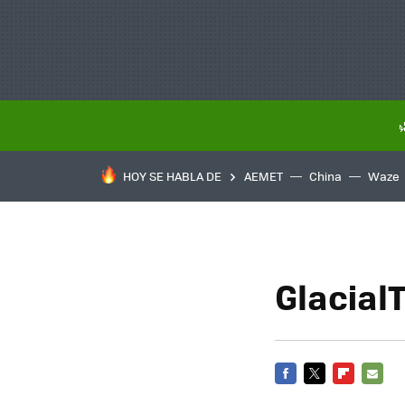
HOY SE HABLA DE
AEMET
China
Waze
Glacial
FACEBOOK
TWITTER
FLIPBOARD
E-