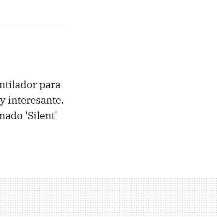
tilador para
 interesante.
ado 'Silent'