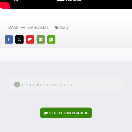
TEMAS
Entrevistas
Sony
FACEBOOK
TWITTER
FLIPBOARD
E-
WHATSAPP
MAIL
Comentarios cerrados
VER
8 COMENTARIOS