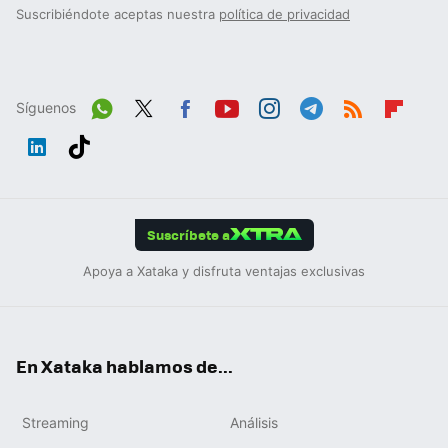
Suscribiéndote aceptas nuestra
política de privacidad
Síguenos
Wh
Twit
Fac
You
Inst
Tele
RSS
Flip
ats
ter
ebo
tub
agr
gra
boa
Link
Tikt
App
ok
e
am
m
rd
edIn
ok
Suscríbete a
Apoya a Xataka y disfruta ventajas exclusivas
En Xataka hablamos de...
Streaming
Análisis