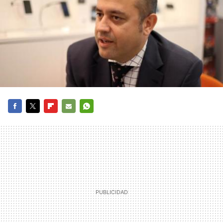
FACEBOOK
TWITTER
FLIPBOARD
E-
WHATSAPP
MAIL