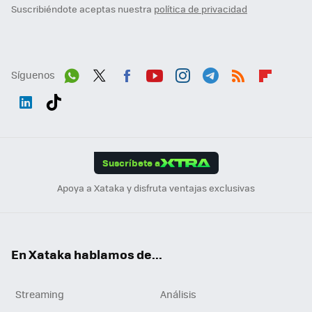
Suscribiéndote aceptas nuestra
política de privacidad
Síguenos
Wh
Twit
Fac
You
Inst
Tele
RSS
Flip
ats
ter
ebo
tub
agr
gra
boa
Link
Tikt
App
ok
e
am
m
rd
edI
ok
Suscríbete a
n
Apoya a Xataka y disfruta ventajas exclusivas
En Xataka hablamos de...
Streaming
Análisis