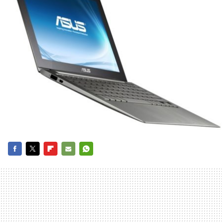
FACEBOOK
TWITTER
FLIPBOARD
E-
WHATSAPP
MAIL