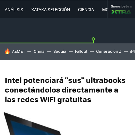
Suscríbete a
ANÁLISIS
XATAKA SELECCIÓN
CIENCIA
MOVILIDAD
HOY SE HABLA DE
AEMET
China
Sequía
Fallout
Generación Z
iP
Intel potenciará "sus" ultrabooks
conectándolos directamente a
las redes WiFi gratuitas