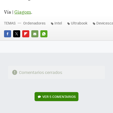
Vía |
Giagom
.
TEMAS
Ordenadores
Intel
Ultrabook
Devicesc
FACEBOOK
TWITTER
FLIPBOARD
E-
WHATSAPP
MAIL
Comentarios cerrados
VER
5 COMENTARIOS