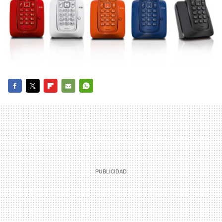
FACEBOOK
TWITTER
FLIPBOARD
E-
WHATSAPP
MAIL