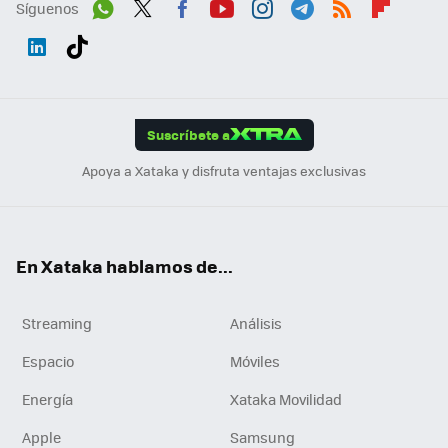
Síguenos
Wh
Twit
Fac
You
Inst
Tele
RSS
Flip
ats
ter
ebo
tub
agr
gra
boa
Link
Tikt
App
ok
e
am
m
rd
edI
ok
Suscríbete a
n
Apoya a Xataka y disfruta ventajas exclusivas
En Xataka hablamos de...
Streaming
Análisis
Espacio
Móviles
Energía
Xataka Movilidad
Apple
Samsung