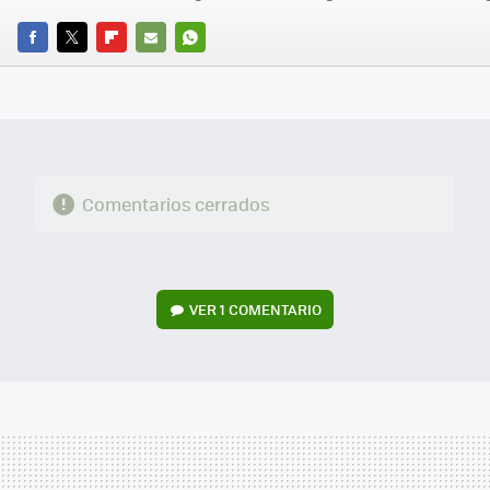
FACEBOOK
TWITTER
FLIPBOARD
E-
WHATSAPP
MAIL
Comentarios cerrados
VER
1 COMENTARIO