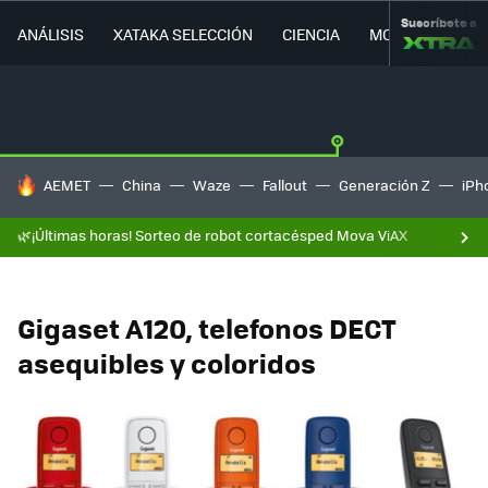
Suscríbete a
ANÁLISIS
XATAKA SELECCIÓN
CIENCIA
MOVILIDAD
HOY SE HABLA DE
AEMET
China
Waze
Fallout
Generación Z
iPh
🌿¡Últimas horas! Sorteo de robot cortacésped Mova ViAX
Gigaset A120, telefonos DECT
asequibles y coloridos