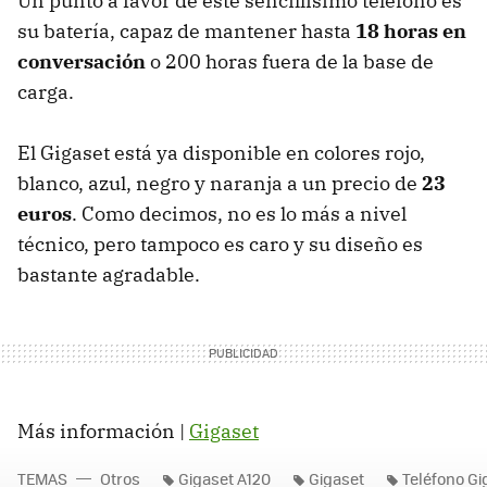
Un punto a favor de este sencillísimo teléfono es
su batería, capaz de mantener hasta
18 horas en
conversación
o 200 horas fuera de la base de
carga.
El Gigaset está ya disponible en colores rojo,
blanco, azul, negro y naranja a un precio de
23
euros
. Como decimos, no es lo más a nivel
técnico, pero tampoco es caro y su diseño es
bastante agradable.
Más información |
Gigaset
TEMAS
Otros
Gigaset A120
Gigaset
Teléfono Gi