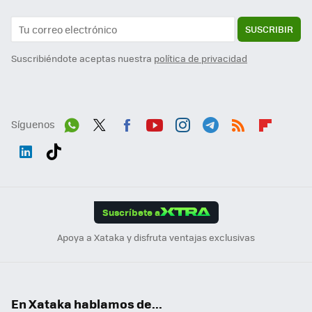
SUSCRIBIR
Suscribiéndote aceptas nuestra
política de privacidad
Síguenos
Wh
Twit
Fac
You
Inst
Tele
RSS
Flip
ats
ter
ebo
tub
agr
gra
boa
Link
Tikt
App
ok
e
am
m
rd
edI
ok
Suscríbete a
n
Apoya a Xataka y disfruta ventajas exclusivas
En Xataka hablamos de...