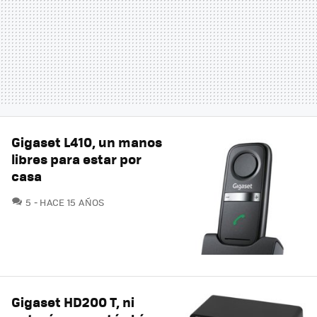
Gigaset L410, un manos
libres para estar por
casa
COMENTARIOS
5
HACE 15 AÑOS
Gigaset HD200 T, ni