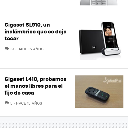
Gigaset SL910, un
inalámbrico que se deja
tocar
COMENTARIOS
19
HACE 15 AÑOS
Gigaset L410, probamos
el manos libres para el
fijo de casa
COMENTARIOS
5
HACE 15 AÑOS