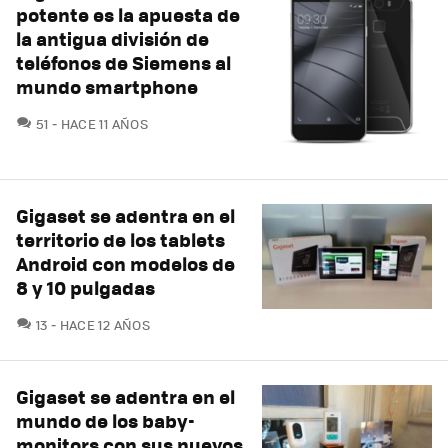
potente es la apuesta de
la antigua división de
teléfonos de Siemens al
mundo smartphone
COMENTARIOS
51
HACE 11 AÑOS
Gigaset se adentra en el
territorio de los tablets
Android con modelos de
8 y 10 pulgadas
COMENTARIOS
13
HACE 12 AÑOS
Gigaset se adentra en el
mundo de los baby-
monitors con sus nuevos