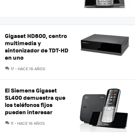
Gigaset HD600, centro
multimedia y
sintonizador de TDT-HD
en uno
COMENTARIOS
17
HACE 16 AÑOS
El Siemens Gigaset
SL400 demuestra que
los teléfonos fijos
pueden interesar
COMENTARIOS
11
HACE 16 AÑOS