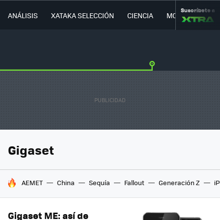
Suscríbete a
ANÁLISIS
XATAKA SELECCIÓN
CIENCIA
MOVILIDAD
Gigaset
HOY SE HABLA DE
AEMET
China
Sequía
Fallout
Generación Z
i
Gigaset ME: así de