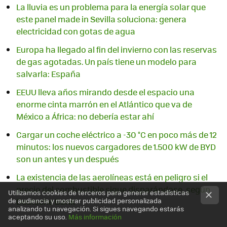
La lluvia es un problema para la energía solar que
este panel made in Sevilla soluciona: genera
electricidad con gotas de agua
Europa ha llegado al fin del invierno con las reservas
de gas agotadas. Un país tiene un modelo para
salvarla: España
EEUU lleva años mirando desde el espacio una
enorme cinta marrón en el Atlántico que va de
México a África: no debería estar ahí
Cargar un coche eléctrico a -30 °C en poco más de 12
minutos: los nuevos cargadores de 1.500 kW de BYD
son un antes y un después
La existencia de las aerolíneas está en peligro si el
precio del combustible sigue disparándose, según
Utilizamos cookies de terceros para generar estadísticas
Deutsche Bank
de audiencia y mostrar publicidad personalizada
analizando tu navegación. Si sigues navegando estarás
aceptando su uso.
Más información