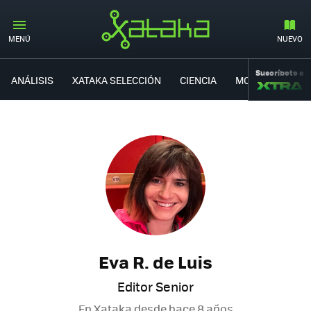
MENÚ
NUEVO
Suscríbete a
ANÁLISIS
XATAKA SELECCIÓN
CIENCIA
MOVILIDAD
Eva R. de Luis
Editor Senior
En Xataka desde
hace 8 años