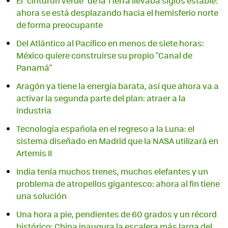
El "cinturón verde" de la Tierra llevaba siglos estable:
ahora se está desplazando hacia el hemisferio norte
de forma preocupante
Del Atlántico al Pacífico en menos de siete horas:
México quiere construirse su propio "Canal de
Panamá"
Aragón ya tiene la energía barata, así que ahora va a
activar la segunda parte del plan: atraer a la
industria
Tecnología española en el regreso a la Luna: el
sistema diseñado en Madrid que la NASA utilizará en
Artemis II
India tenía muchos trenes, muchos elefantes y un
problema de atropellos gigantesco: ahora al fin tiene
una solución
Una hora a pie, pendientes de 60 grados y un récord
histórico: China inaugura la escalera más larga del