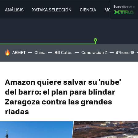
Suscríbete a
ANÁLISIS
XATAKA SELECCIÓN
CIENCIA
MOVILIDAD
HOY SE HABLA DE
AEMET
China
Bill Gates
Generación Z
iPhone 18
Amazon quiere salvar su 'nube'
del barro: el plan para blindar
Zaragoza contra las grandes
riadas