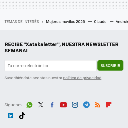
TEMAS DE INTERÉS
Mejores moviles 2026
Claude
Androi
RECIBE "Xatakaletter", NUESTRA NEWSLETTER
SEMANAL
SUSCRIBIR
Suscribiéndote aceptas nuestra
política de privacidad
Síguenos
Wh
Twit
Fac
You
Inst
Tele
RSS
Flip
ats
ter
ebo
tub
agr
gra
boa
Link
Tikt