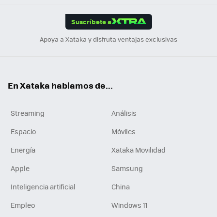
App
ok
e
am
m
rd
edI
ok
Suscríbete a
n
Apoya a Xataka y disfruta ventajas exclusivas
En Xataka hablamos de...
Streaming
Análisis
Espacio
Móviles
Energía
Xataka Movilidad
Apple
Samsung
Inteligencia artificial
China
Empleo
Windows 11