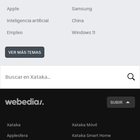
Apple
Samsung
Inteligencia artificial
China
Empleo
Windows 11
VER MÁS TEMAS
BUSCA
SUBIR
Xataka
Xataka Móvil
Applesfera
Xataka Smart Home