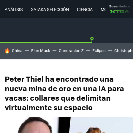
Suscríbete a
ANÁLISIS
XATAKA SELECCIÓN
CIENCIA
MOVILIDAD
HOY SE HABLA DE
China
Elon Musk
Generación Z
Eclipse
Christoph
Peter Thiel ha encontrado una
nueva mina de oro en una IA para
vacas: collares que delimitan
virtualmente su espacio