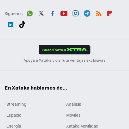
Síguenos
Wh
Twit
Fac
You
Inst
Tele
RSS
Flip
ats
ter
ebo
tub
agr
gra
boa
Link
Tikt
App
ok
e
am
m
rd
edI
ok
Suscríbete a
n
Apoya a Xataka y disfruta ventajas exclusivas
En Xataka hablamos de...
Streaming
Análisis
Espacio
Móviles
Energía
Xataka Movilidad