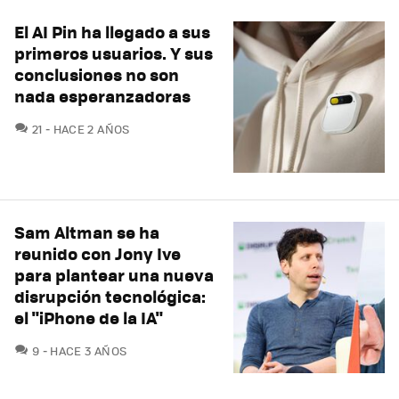
El AI Pin ha llegado a sus
primeros usuarios. Y sus
conclusiones no son
nada esperanzadoras
COMENTARIOS
21
HACE 2 AÑOS
Sam Altman se ha
reunido con Jony Ive
para plantear una nueva
disrupción tecnológica:
el "iPhone de la IA"
COMENTARIOS
9
HACE 3 AÑOS