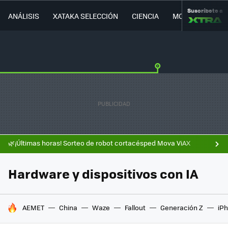
Suscríbete a
ANÁLISIS
XATAKA SELECCIÓN
CIENCIA
MOVILIDAD
🌿¡Últimas horas! Sorteo de robot cortacésped Mova ViAX
Hardware y dispositivos con IA
HOY SE HABLA DE
AEMET
China
Waze
Fallout
Generación Z
iPh