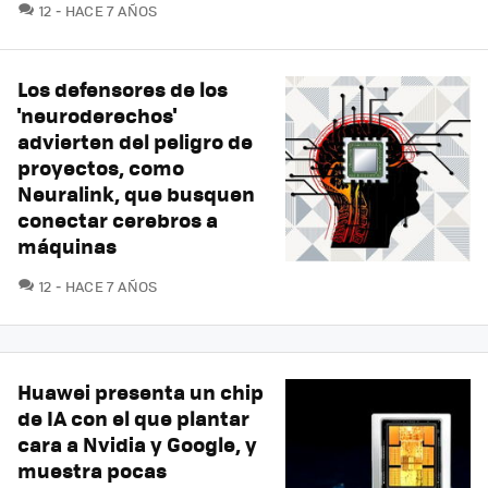
COMENTARIOS
12
HACE 7 AÑOS
Los defensores de los
'neuroderechos'
advierten del peligro de
proyectos, como
Neuralink, que busquen
conectar cerebros a
máquinas
COMENTARIOS
12
HACE 7 AÑOS
Huawei presenta un chip
de IA con el que plantar
cara a Nvidia y Google, y
muestra pocas