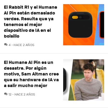
El Rabbit R1 y el Humane
AI Pin están demasiado
verdes. Resulta que ya
tenemos el mejor
dispositivo de IA en el
bolsillo
COMENTARIOS
4
HACE 2 AÑOS
El Humane AI Pin es un
desastre. Por algún
motivo, Sam Altman cree
que su hardware de IA va
a salir mucho mejor
COMENTARIOS
12
HACE 2 AÑOS