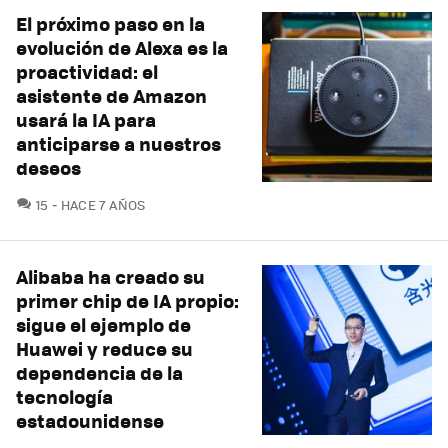
El próximo paso en la
evolución de Alexa es la
proactividad: el
asistente de Amazon
usará la IA para
anticiparse a nuestros
deseos
COMENTARIOS
15
HACE 7 AÑOS
Alibaba ha creado su
primer chip de IA propio:
sigue el ejemplo de
Huawei y reduce su
dependencia de la
tecnología
estadounidense