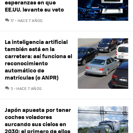
esperanzas en que
EE.UU. levante su veto
COMENTARIOS
17
HACE 7 AÑOS
La inteligencia artificial
también está en la
carretera: así funciona el
reconocimiento
automático de
matrículas (o ANPR)
COMENTARIOS
3
HACE 7 AÑOS
Japón apuesta por tener
coches voladores
surcando sus cielos en
2030: el primero de ellos