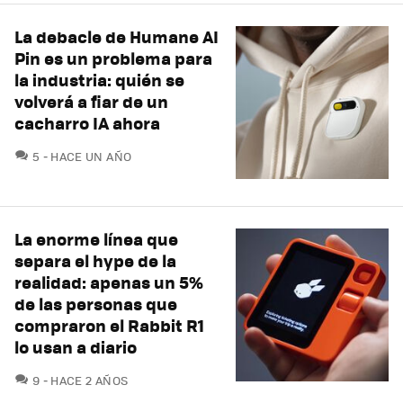
La debacle de Humane AI
Pin es un problema para
la industria: quién se
volverá a fiar de un
cacharro IA ahora
COMENTARIOS
5
HACE UN AÑO
La enorme línea que
separa el hype de la
realidad: apenas un 5%
de las personas que
compraron el Rabbit R1
lo usan a diario
COMENTARIOS
9
HACE 2 AÑOS