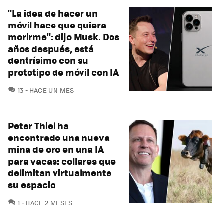
"La idea de hacer un
móvil hace que quiera
morirme": dijo Musk. Dos
años después, está
dentrísimo con su
prototipo de móvil con IA
COMENTARIOS
13
HACE UN MES
Peter Thiel ha
encontrado una nueva
mina de oro en una IA
para vacas: collares que
delimitan virtualmente
su espacio
COMENTARIOS
1
HACE 2 MESES