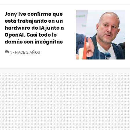
Jony Ive confirma que
está trabajando en un
hardware de IA junto a
OpenAI. Casi todo lo
demás son incógnitas
COMENTARIOS
1
HACE 2 AÑOS