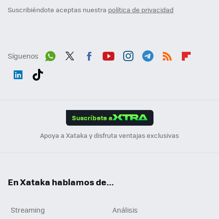
Suscribiéndote aceptas nuestra
política de privacidad
Síguenos
Wh
Twit
Fac
You
Inst
Tele
RSS
Flip
ats
ter
ebo
tub
agr
gra
boa
Link
Tikt
App
ok
e
am
m
rd
edI
ok
Suscríbete a
n
Apoya a Xataka y disfruta ventajas exclusivas
En Xataka hablamos de...
Streaming
Análisis