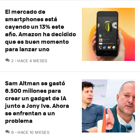
El mercado de
smartphones está
cayendo un 13% este
año. Amazon ha decidido
que es buen momento
para lanzar uno
COMENTARIOS
2
HACE 4 MESES
Sam Altman se gastó
6.500 millones para
crear un gadget de IA
junto a Jony Ive. Ahora
se enfrentan a un
problema
COMENTARIOS
6
HACE 10 MESES