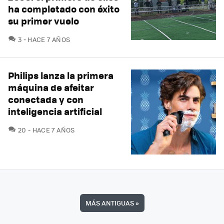
ha completado con éxito
su primer vuelo
COMENTARIOS
3
HACE 7 AÑOS
Philips lanza la primera
máquina de afeitar
conectada y con
inteligencia artificial
COMENTARIOS
20
HACE 7 AÑOS
MÁS ANTIGUAS
»