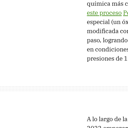
química más co
este proceso
P
especial (un ó
modificada con
paso, logrand
en condiciones
presiones de 1
A lo largo de 
2022 empezaro