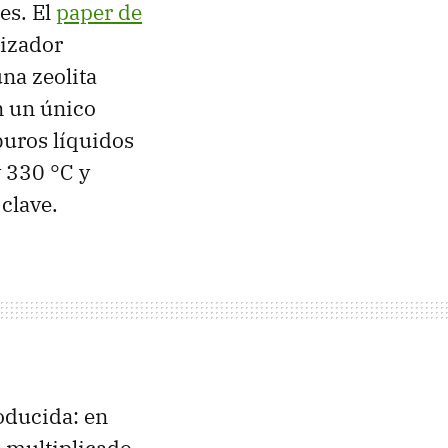
es. El
paper de
lizador
na zeolita
n un único
uros líquidos
 330 °C y
clave.
roducida: en
 multiplicado