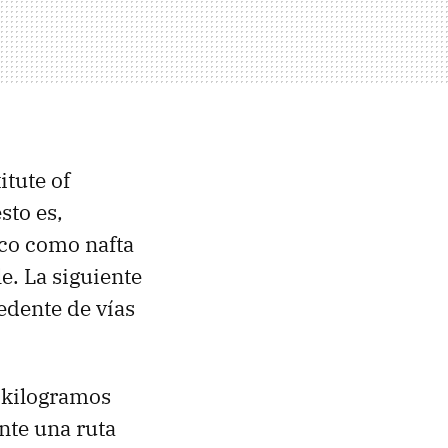
itute of
esto es,
gico como nafta
e. La siguiente
edente de vías
 kilogramos
nte una ruta