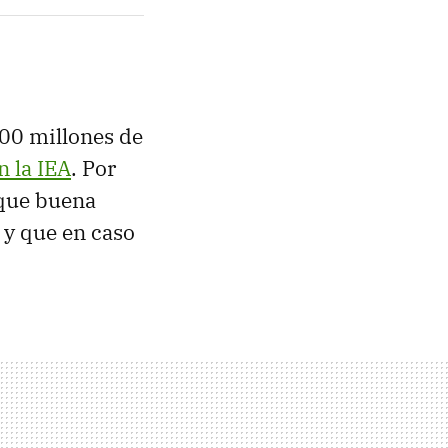
000 millones de
n la IEA
. Por
 que buena
 y que en caso