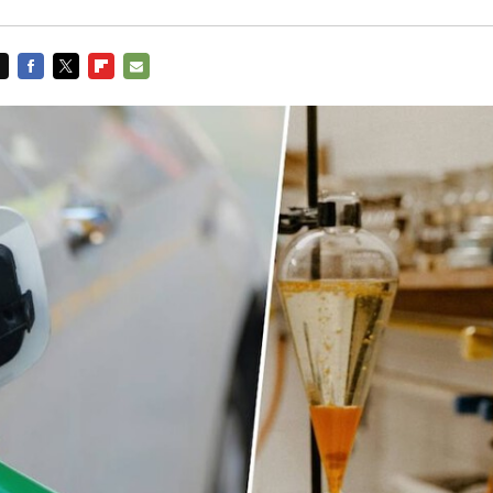
FACEBOOK
TWITTER
FLIPBOARD
E-
MAIL