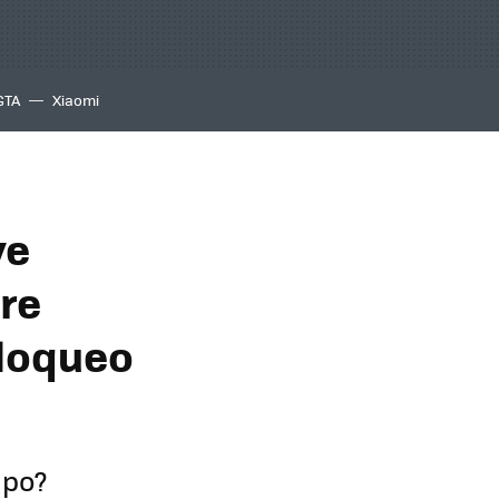
GTA
Xiaomi
ve
ere
bloqueo
mpo?