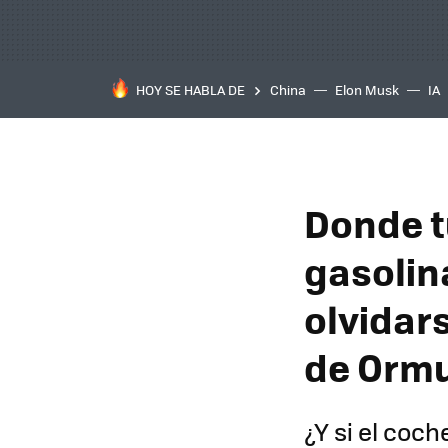
HOY SE HABLA DE
China
Elon Musk
IA
Donde tú
gasolina
olvidar
de Orm
¿Y si el coch