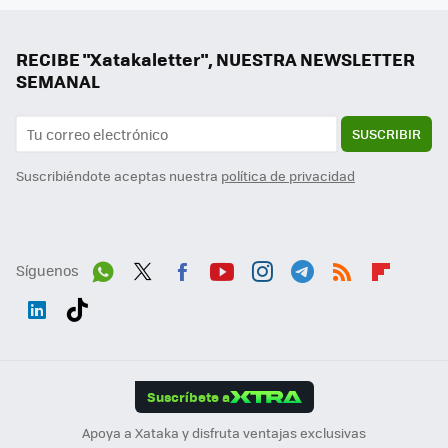
RECIBE "Xatakaletter", NUESTRA NEWSLETTER
SEMANAL
SUSCRIBIR
Suscribiéndote aceptas nuestra
política de privacidad
Síguenos
Wh
Twit
Fac
You
Inst
Tele
RSS
Flip
ats
ter
ebo
tub
agr
gra
boa
Link
Tikt
App
ok
e
am
m
rd
edI
ok
Suscríbete a
n
Apoya a Xataka y disfruta ventajas exclusivas