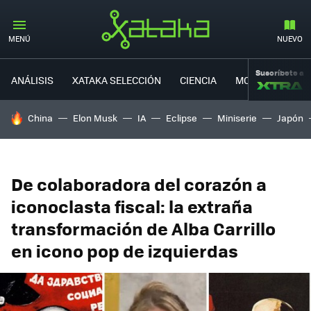
MENÚ
NUEVO
Suscríbete a
ANÁLISIS
XATAKA SELECCIÓN
CIENCIA
MOVILIDAD
HOY SE HABLA DE
China
Elon Musk
IA
Eclipse
Miniserie
Japón
De colaboradora del corazón a
iconoclasta fiscal: la extraña
transformación de Alba Carrillo
en icono pop de izquierdas